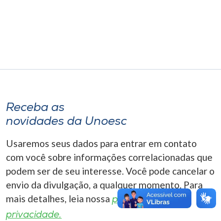
Museu
Unoesc
Store
Selecione
o idioma
Receba as
novidades da Unoesc
Usaremos seus dados para entrar em contato
A+
com você sobre informações correlacionadas que
A-
podem ser de seu interesse. Você pode cancelar o
envio da divulgação, a qualquer momento. Para
mais detalhes, leia nossa
política de
privacidade.