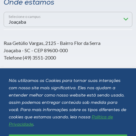
Onde estamos
Selecione o campus
Rua Getúlio Vargas, 2125 - Bairro Flor da Serra
Joaçaba - SC - CEP 89600-000
Telefone (49) 3551-2000
Siga a Unoesc
Nós utilizamos os Cookies para tornar suas interações
com nosso site mais significativa. Eles nos ajudam a
entender melhor como nosso website está sendo usado,
assim podemos entregar conteúdo sob medida para
você. Para mais informações sobre os tipos diferentes de
cookies que estamos usando, leia nossa
Política de
Privacidade
.