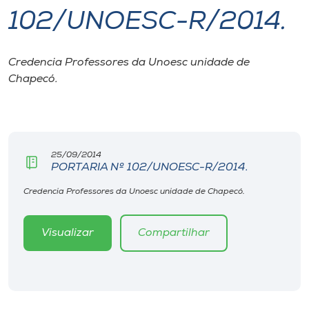
102/UNOESC-R/2014.
I.nova
Credencia Professores da Unoesc unidade de
Diplomados
Chapecó.
Cultura
CPA
25/09/2014
PORTARIA Nº 102/UNOESC-R/2014.
Biblioteca
Credencia Professores da Unoesc unidade de Chapecó.
Visualizar
Compartilhar
Editora
Rádio