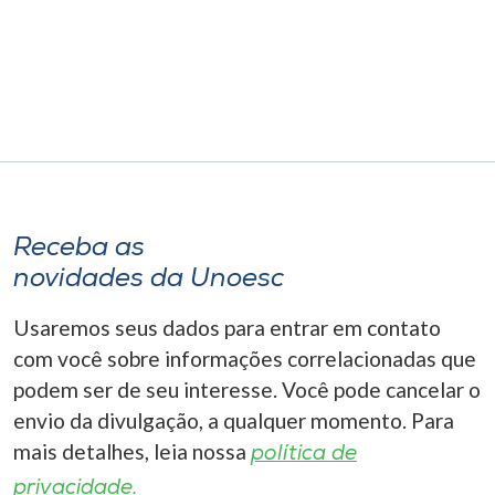
Museu
Unoesc
Store
Selecione
o idioma
Receba as
novidades da Unoesc
Usaremos seus dados para entrar em contato
A+
A-
com você sobre informações correlacionadas que
podem ser de seu interesse. Você pode cancelar o
envio da divulgação, a qualquer momento. Para
mais detalhes, leia nossa
política de
privacidade.