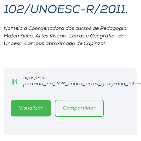
102/UNOESC-R/2011.
I.nova
Nomeia a Coordenadora dos cursos de Pedagogia,
Diplomados
Matemática, Artes Visuais, Letras e Geografia , da
Unoesc, Campus aproximado de Capinzal.
Cultura
CPA
31/08/2011
portaria_no_102_coord_artes_geografia_letra
Biblioteca
Editora
Visualizar
Compartilhar
Rádio