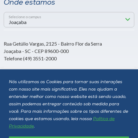
Onde estamos
Selecione o campus
Rua Getúlio Vargas, 2125 - Bairro Flor da Serra
Joaçaba - SC - CEP 89600-000
Telefone (49) 3551-2000
Siga a Unoesc
Nós utilizamos os Cookies para tornar suas interações
com nosso site mais significativa. Eles nos ajudam a
entender melhor como nosso website está sendo usado,
assim podemos entregar conteúdo sob medida para
você. Para mais informações sobre os tipos diferentes de
cookies que estamos usando, leia nossa
Política de
Privacidade
.