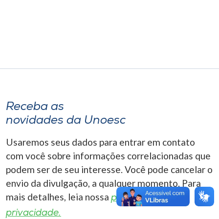
Museu
Unoesc
Store
Selecione
o idioma
Receba as
novidades da Unoesc
Usaremos seus dados para entrar em contato
A+
com você sobre informações correlacionadas que
A-
podem ser de seu interesse. Você pode cancelar o
envio da divulgação, a qualquer momento. Para
mais detalhes, leia nossa
política de
privacidade.