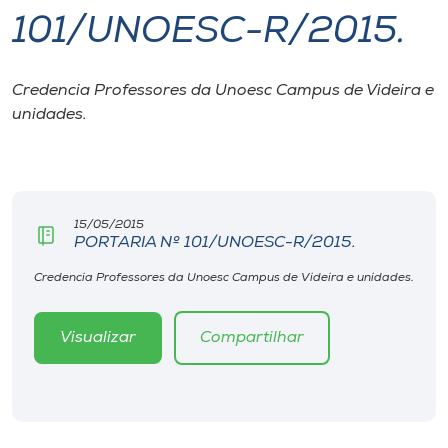
101/UNOESC-R/2015.
I.nova
Credencia Professores da Unoesc Campus de Videira e
Diplomados
unidades.
Cultura
CPA
15/05/2015
PORTARIA Nº 101/UNOESC-R/2015.
Biblioteca
Credencia Professores da Unoesc Campus de Videira e unidades.
Visualizar
Compartilhar
Editora
Rádio