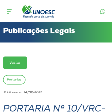
Cursos
Onde estamos
Publicações Legais
Pesquisa
Atendimento ao Estudante
Voltar
Portal de Ensino
Portarias
A
Publicado em 14/02/2023
Unoesc
PORTARIA Nº 10/VRC-
Internacionalização