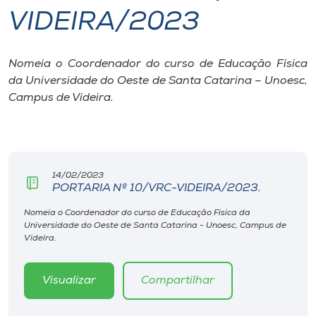
VIDEIRA/2023
I.nova
Nomeia o Coordenador do curso de Educação Física
Diplomados
da Universidade do Oeste de Santa Catarina – Unoesc,
Campus de Videira.
Cultura
CPA
14/02/2023
PORTARIA Nº 10/VRC-VIDEIRA/2023.
Biblioteca
Nomeia o Coordenador do curso de Educação Física da
Universidade do Oeste de Santa Catarina - Unoesc, Campus de
Editora
Videira.
Rádio
Visualizar
Compartilhar