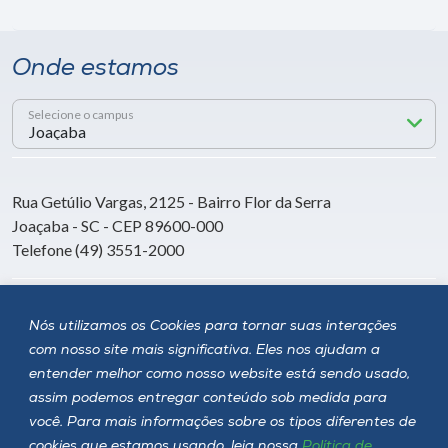
Onde estamos
Selecione o campus
Rua Getúlio Vargas, 2125 - Bairro Flor da Serra
Joaçaba - SC - CEP 89600-000
Telefone (49) 3551-2000
Siga a Unoesc
Nós utilizamos os Cookies para tornar suas interações
com nosso site mais significativa. Eles nos ajudam a
entender melhor como nosso website está sendo usado,
assim podemos entregar conteúdo sob medida para
você. Para mais informações sobre os tipos diferentes de
cookies que estamos usando, leia nossa
Política de