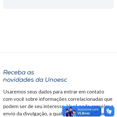
Museu
Unoesc
Store
Selecione
o idioma
Receba as
A+
novidades da Unoesc
A-
Usaremos seus dados para entrar em contato
com você sobre informações correlacionadas que
podem ser de seu interesse. Você pode cancelar o
envio da divulgação, a qualquer momento. Para