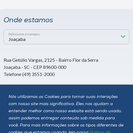
Onde estamos
Selecione o campus
Rua Getúlio Vargas, 2125 - Bairro Flor da Serra
Joaçaba - SC - CEP 89600-000
Telefone (49) 3551-2000
Siga a Unoesc
Nós utilizamos os Cookies para tornar suas interações
com nosso site mais significativa. Eles nos ajudam a
entender melhor como nosso website está sendo usado,
assim podemos entregar conteúdo sob medida para
você. Para mais informações sobre os tipos diferentes de
cookies que estamos usando, leia nossa
Política de