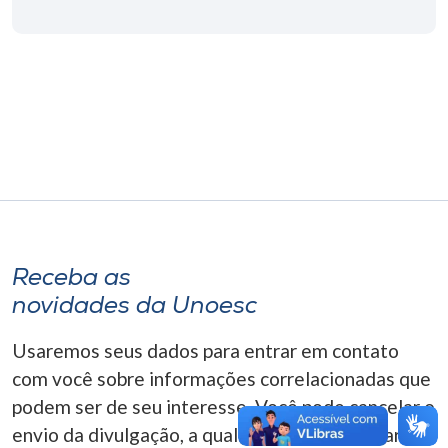
Museu
Unoesc
Store
Selecione
o idioma
Receba as
A+
novidades da Unoesc
A-
Usaremos seus dados para entrar em contato
com você sobre informações correlacionadas que
podem ser de seu interesse. Você pode cancelar o
envio da divulgação, a qualquer momento. Para