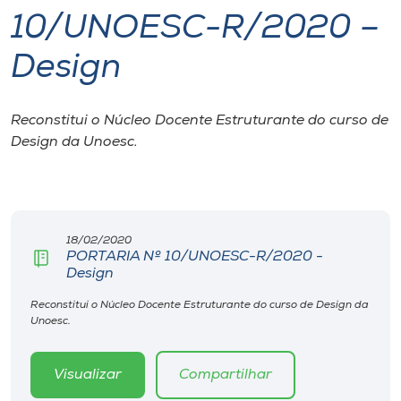
10/UNOESC-R/2020 –
I.nova
Design
Diplomados
Reconstitui o Núcleo Docente Estruturante do curso de
Design da Unoesc.
Cultura
CPA
18/02/2020
Biblioteca
PORTARIA Nº 10/UNOESC-R/2020 -
Design
Editora
Reconstitui o Núcleo Docente Estruturante do curso de Design da
Unoesc.
Rádio
Visualizar
Compartilhar