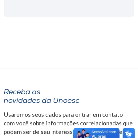
Museu
Unoesc
Store
Selecione
o idioma
A+
Receba as
A-
novidades da Unoesc
Usaremos seus dados para entrar em contato
com você sobre informações correlacionadas que
podem ser de seu interesse. Você pode cancelar o