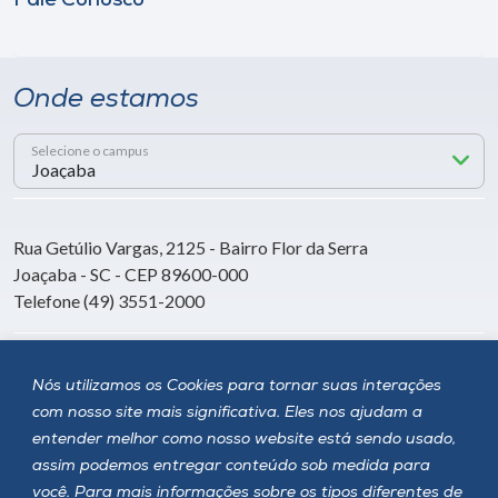
Fale Conosco
Onde estamos
Selecione o campus
Rua Getúlio Vargas, 2125 - Bairro Flor da Serra
Joaçaba - SC - CEP 89600-000
Telefone (49) 3551-2000
Siga a Unoesc
Nós utilizamos os Cookies para tornar suas interações
com nosso site mais significativa. Eles nos ajudam a
entender melhor como nosso website está sendo usado,
assim podemos entregar conteúdo sob medida para
você. Para mais informações sobre os tipos diferentes de