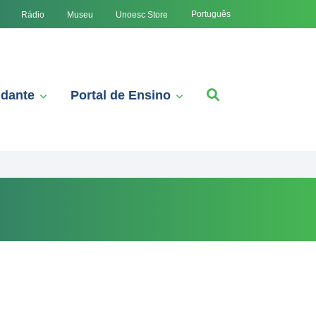
Português
Rádio
Museu
Unoesc Store
udante
Portal de Ensino