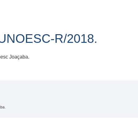
/UNOESC-R/2018.
oesc Joaçaba.
aba.