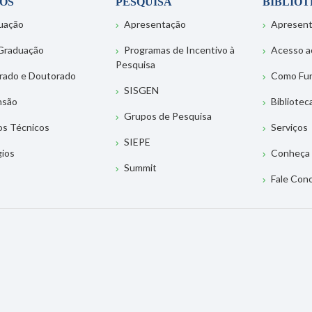
OS
PESQUISA
BIBLIO
uação
Apresentação
Apresen
Graduação
Programas de Incentivo à
Acesso a
Pesquisa
rado e Doutorado
Como Fu
SISGEN
nsão
Bibliotec
Grupos de Pesquisa
os Técnicos
Serviços
SIEPE
gios
Conheça 
Summit
Fale Con