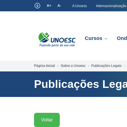
A+
A-
A Unoesc
Internacionalização
Cursos
Ond
Página Inicial
Sobre a Unoesc
Publicações Legais
Publicações Lega
Voltar