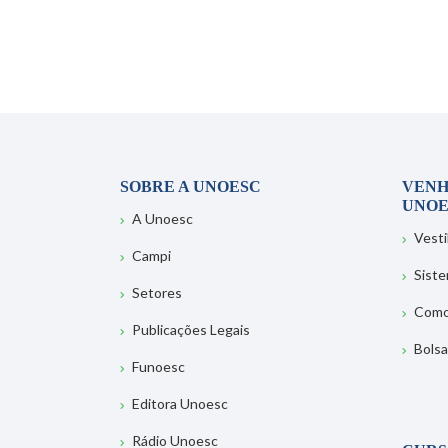
SOBRE A UNOESC
VENH
UNOE
A Unoesc
Vesti
Campi
Sist
Setores
Como
Publicações Legais
Bolsa
Funoesc
Editora Unoesc
Rádio Unoesc