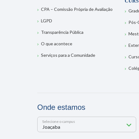
CURS
CPA – Comissão Própria de Avaliação
Grad
LGPD
Pós-
Transparência Pública
Mest
O que acontece
Exte
Serviços para a Comunidade
Curs
Colé
Onde estamos
Selecione o campus