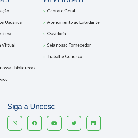
TECA
FALE CONOSCO
tação
Contato Geral
os Usuários
Atendimento ao Estudante
nciona
Ouvidoria
a Virtual
Seja nosso Fornecedor
Trabalhe Conosco
nossas bibliotecas
osco
Siga a Unoesc