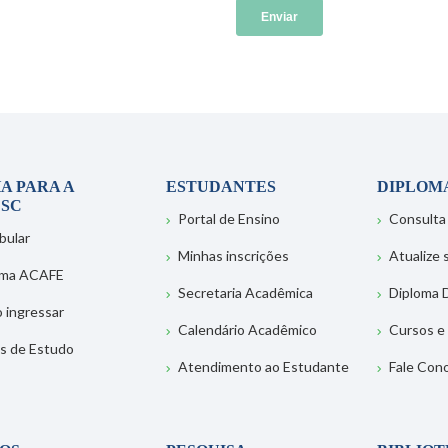
A PARA A
ESTUDANTES
DIPLOM
SC
Portal de Ensino
Consulta
bular
Minhas inscrições
Atualize
ema ACAFE
Secretaria Acadêmica
Diploma D
 ingressar
Calendário Acadêmico
Cursos e
s de Estudo
Atendimento ao Estudante
Fale Con