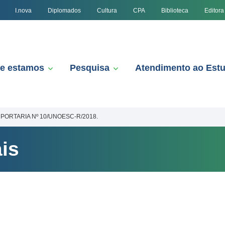
I.nova
Diplomados
Cultura
CPA
Biblioteca
Editora
e estamos
Pesquisa
Atendimento ao Est
PORTARIA Nº 10/UNOESC-R/2018.
is