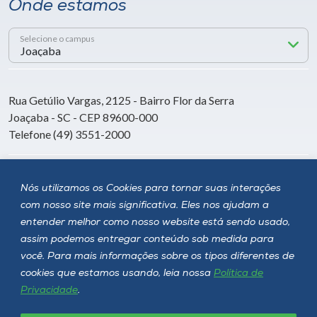
Onde estamos
Selecione o campus
Rua Getúlio Vargas, 2125 - Bairro Flor da Serra
Joaçaba - SC - CEP 89600-000
Telefone (49) 3551-2000
Siga a Unoesc
Nós utilizamos os Cookies para tornar suas interações
com nosso site mais significativa. Eles nos ajudam a
entender melhor como nosso website está sendo usado,
assim podemos entregar conteúdo sob medida para
você. Para mais informações sobre os tipos diferentes de
cookies que estamos usando, leia nossa
Política de
Privacidade
.