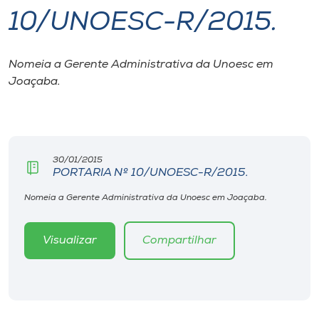
10/UNOESC-R/2015.
I.nova
Nomeia a Gerente Administrativa da Unoesc em
Diplomados
Joaçaba.
Cultura
CPA
30/01/2015
PORTARIA Nº 10/UNOESC-R/2015.
Biblioteca
Nomeia a Gerente Administrativa da Unoesc em Joaçaba.
Visualizar
Compartilhar
Editora
Rádio