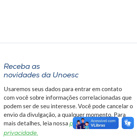
Museu
Unoesc
Store
Selecione
o idioma
Receba as
novidades da Unoesc
Usaremos seus dados para entrar em contato
A+
com você sobre informações correlacionadas que
A-
podem ser de seu interesse. Você pode cancelar o
envio da divulgação, a qualquer momento. Para
mais detalhes, leia nossa
política de
privacidade.