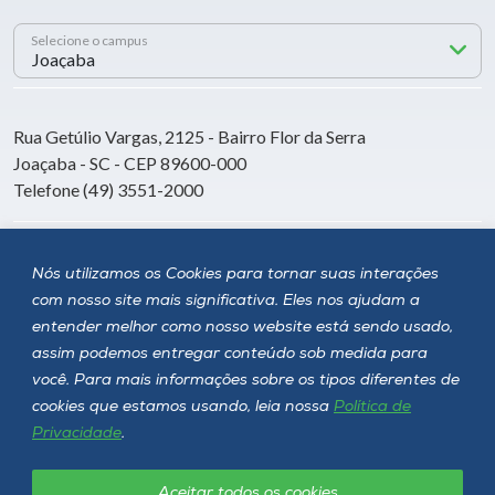
Selecione o campus
Rua Getúlio Vargas, 2125 - Bairro Flor da Serra
Joaçaba - SC - CEP 89600-000
Telefone (49) 3551-2000
Siga a Unoesc
Nós utilizamos os Cookies para tornar suas interações
com nosso site mais significativa. Eles nos ajudam a
entender melhor como nosso website está sendo usado,
assim podemos entregar conteúdo sob medida para
você. Para mais informações sobre os tipos diferentes de
cookies que estamos usando, leia nossa
Política de
Privacidade
.
Aceitar todos os cookies