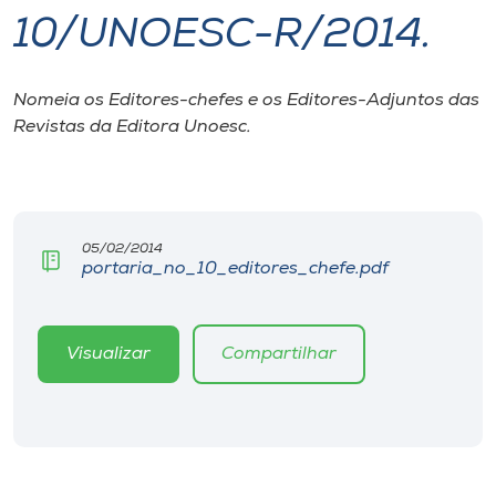
10/UNOESC-R/2014.
I.nova
Nomeia os Editores-chefes e os Editores-Adjuntos das
Diplomados
Revistas da Editora Unoesc.
Cultura
CPA
05/02/2014
portaria_no_10_editores_chefe.pdf
Biblioteca
Visualizar
Compartilhar
Editora
Rádio