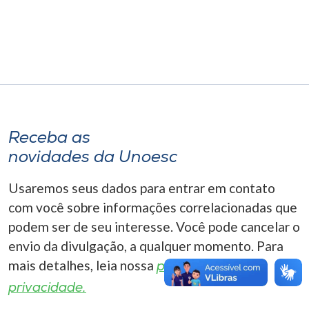
Museu
Unoesc
Store
Selecione
Receba as
o idioma
novidades da Unoesc
Usaremos seus dados para entrar em contato
A+
com você sobre informações correlacionadas que
A-
podem ser de seu interesse. Você pode cancelar o
envio da divulgação, a qualquer momento. Para
mais detalhes, leia nossa
política de
privacidade.