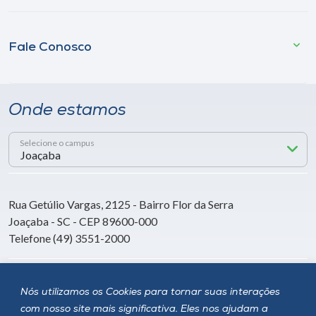
Fale Conosco
Onde estamos
Selecione o campus
Rua Getúlio Vargas, 2125 - Bairro Flor da Serra
Joaçaba - SC - CEP 89600-000
Telefone (49) 3551-2000
Siga a Unoesc
Nós utilizamos os Cookies para tornar suas interações
com nosso site mais significativa. Eles nos ajudam a