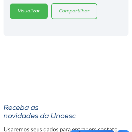
Museu
Visualizar
Compartilhar
Unoesc
Store
Selecione
o idioma
A+
A-
Receba as
novidades da Unoesc
Usaremos seus dados para entrar em contato