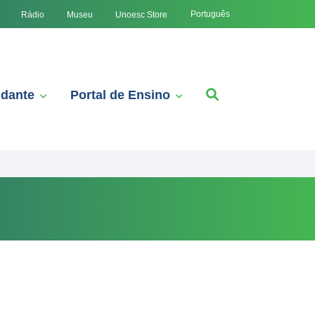
Português
Rádio
Museu
Unoesc Store
udante
Portal de Ensino