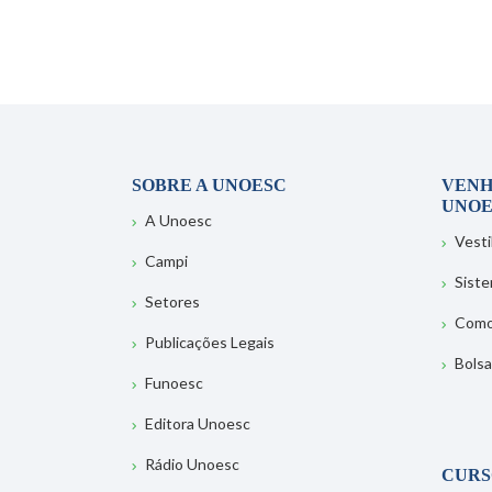
SOBRE A UNOESC
VENH
UNOE
A Unoesc
Vesti
Campi
Sist
Setores
Como
Publicações Legais
Bolsa
Funoesc
Editora Unoesc
Rádio Unoesc
CURS