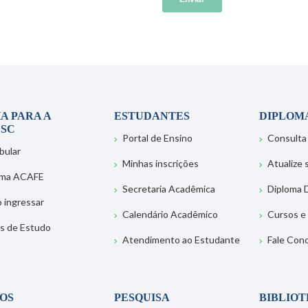
A PARA A
ESTUDANTES
DIPLOM
SC
Portal de Ensino
Consulta
bular
Minhas inscrições
Atualize
ema ACAFE
Secretaria Acadêmica
Diploma D
 ingressar
Calendário Acadêmico
Cursos e
s de Estudo
Atendimento ao Estudante
Fale Con
OS
PESQUISA
BIBLIO