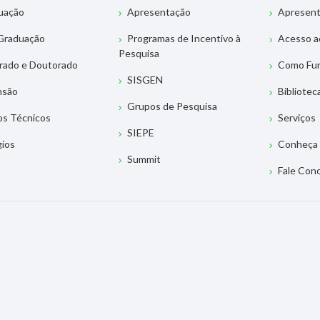
uação
Apresentação
Apresen
Graduação
Programas de Incentivo à
Acesso a
Pesquisa
rado e Doutorado
Como Fu
SISGEN
nsão
Bibliotec
Grupos de Pesquisa
os Técnicos
Serviços
SIEPE
gios
Conheça 
Summit
Fale Con