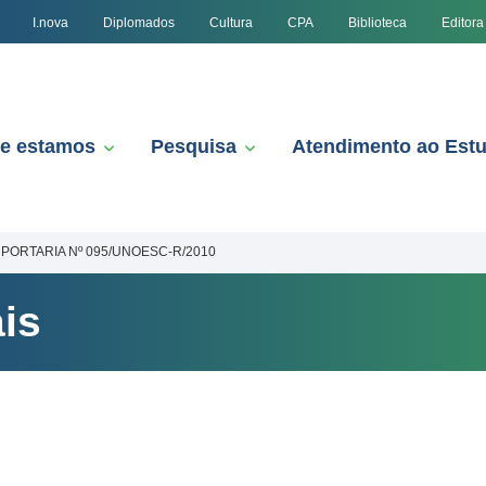
I.nova
Diplomados
Cultura
CPA
Biblioteca
Editora
e estamos
Pesquisa
Atendimento ao Est
PORTARIA Nº 095/UNOESC-R/2010
is