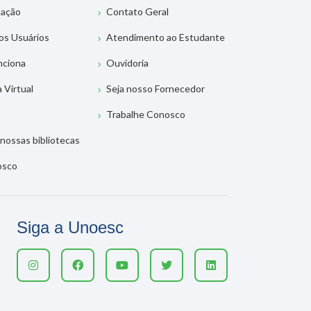
tação
Contato Geral
os Usuários
Atendimento ao Estudante
nciona
Ouvidoria
a Virtual
Seja nosso Fornecedor
Trabalhe Conosco
nossas bibliotecas
osco
Siga a Unoesc