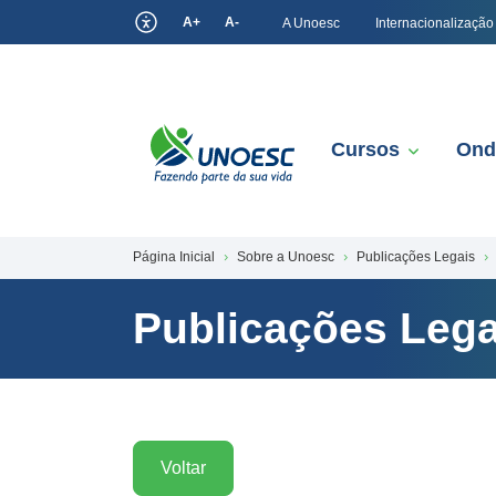
A+
A-
A Unoesc
Internacionalização
Cursos
Ond
Página Inicial
Sobre a Unoesc
Publicações Legais
Publicações Lega
Voltar