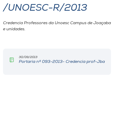
/UNOESC-R/2013
I.nova
Credencia Professores da Unoesc Campus de Joaçaba
Diplomados
e unidades.
Cultura
CPA
30/09/2013
Portaria nº 093-2013- Credencia prof-Jba
Biblioteca
Editora
Rádio