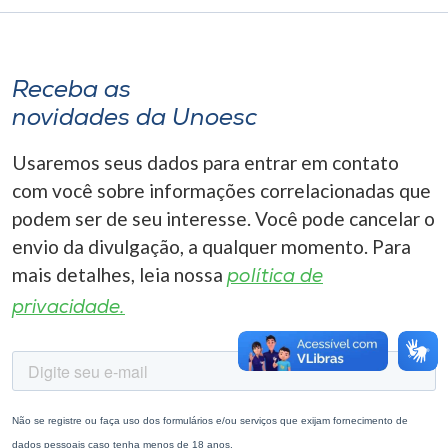
Museu
Unoesc
Receba as
Store
novidades da Unoesc
Usaremos seus dados para entrar em contato
com você sobre informações correlacionadas que
Selecione
o idioma
podem ser de seu interesse. Você pode cancelar o
envio da divulgação, a qualquer momento. Para
mais detalhes, leia nossa
política de
A+
privacidade.
A-