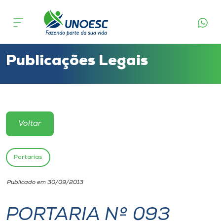
Cursos
Onde estamos
Publicações Legais
Pesquisa
Atendimento ao Estudante
Voltar
Portal de Ensino
Portarias
A
Publicado em 30/09/2013
Unoesc
PORTARIA Nº 093
Internacionalização