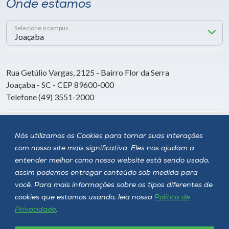
Onde estamos
Selecione o campus
Rua Getúlio Vargas, 2125 - Bairro Flor da Serra
Joaçaba - SC - CEP 89600-000
Telefone (49) 3551-2000
Siga a Unoesc
Nós utilizamos os Cookies para tornar suas interações
com nosso site mais significativa. Eles nos ajudam a
entender melhor como nosso website está sendo usado,
assim podemos entregar conteúdo sob medida para
você. Para mais informações sobre os tipos diferentes de
cookies que estamos usando, leia nossa
Política de
Privacidade
.