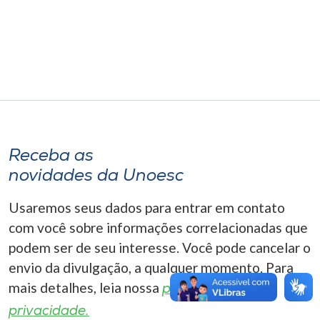
Museu
Unoesc
Store
Selecione
o idioma
Receba as
novidades da Unoesc
Usaremos seus dados para entrar em contato
A+
com você sobre informações correlacionadas que
A-
podem ser de seu interesse. Você pode cancelar o
envio da divulgação, a qualquer momento. Para
mais detalhes, leia nossa
política de
privacidade.