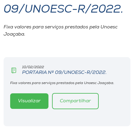
09/UNOESC-R/2022.
I.nova
Fixa valores para serviços prestados pela Unoesc
Diplomados
Joaçaba.
Cultura
CPA
10/02/2022
PORTARIA Nº 09/UNOESC-R/2022.
Biblioteca
Fixa valores para serviços prestados pela Unoesc Joaçaba.
Visualizar
Compartilhar
Editora
Rádio