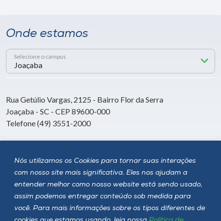
Onde estamos
Selecione o campus
Rua Getúlio Vargas, 2125 - Bairro Flor da Serra
Joaçaba - SC - CEP 89600-000
Telefone (49) 3551-2000
Siga a Unoesc
Nós utilizamos os Cookies para tornar suas interações
com nosso site mais significativa. Eles nos ajudam a
entender melhor como nosso website está sendo usado,
assim podemos entregar conteúdo sob medida para
você. Para mais informações sobre os tipos diferentes de
cookies que estamos usando, leia nossa
Política de