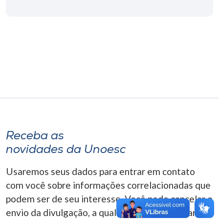
Museu
Unoesc
Store
Selecione
o idioma
Receba as
A+
novidades da Unoesc
A-
Usaremos seus dados para entrar em contato
com você sobre informações correlacionadas que
podem ser de seu interesse. Você pode cancelar o
envio da divulgação, a qualquer momento. Para