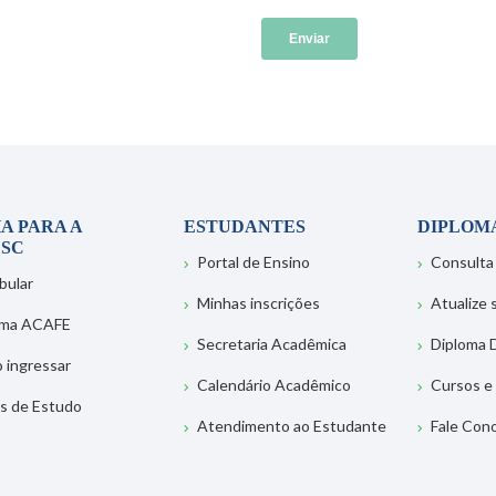
A PARA A
ESTUDANTES
DIPLOM
SC
Portal de Ensino
Consulta
bular
Minhas inscrições
Atualize
ema ACAFE
Secretaria Acadêmica
Diploma D
 ingressar
Calendário Acadêmico
Cursos e
s de Estudo
Atendimento ao Estudante
Fale Con