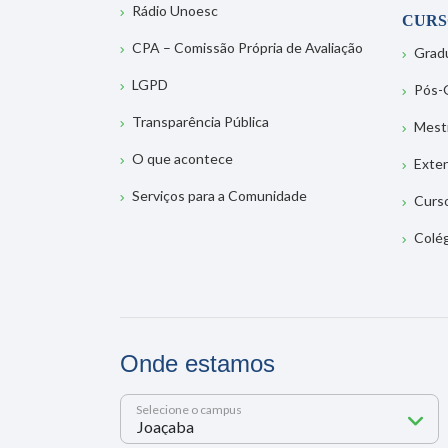
Rádio Unoesc
CURS
CPA – Comissão Própria de Avaliação
Grad
LGPD
Pós-
Transparência Pública
Mest
O que acontece
Exte
Serviços para a Comunidade
Curs
Colé
Onde estamos
Selecione o campus