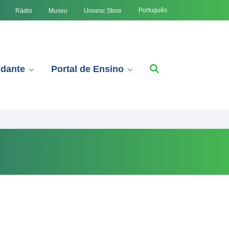
Português
Rádio
Museu
Unoesc Store
udante
Portal de Ensino