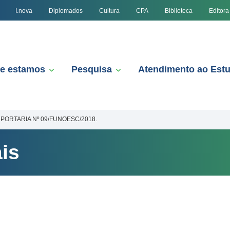
I.nova
Diplomados
Cultura
CPA
Biblioteca
Editora
e estamos
Pesquisa
Atendimento ao Est
PORTARIA Nº 09/FUNOESC/2018.
is