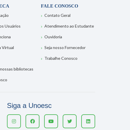
TECA
FALE CONOSCO
tação
Contato Geral
os Usuários
Atendimento ao Estudante
nciona
Ouvidoria
a Virtual
Seja nosso Fornecedor
Trabalhe Conosco
nossas bibliotecas
osco
Siga a Unoesc