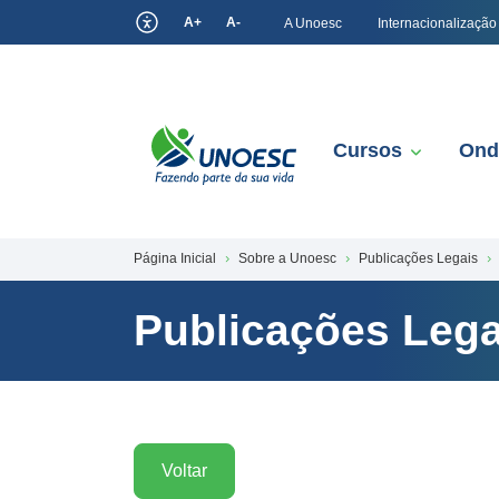
A+
A-
A Unoesc
Internacionalização
Cursos
Ond
Página Inicial
Sobre a Unoesc
Publicações Legais
Publicações Lega
Voltar