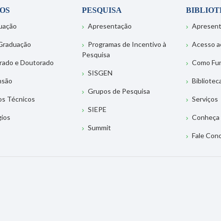
OS
PESQUISA
BIBLIO
uação
Apresentação
Apresen
Graduação
Programas de Incentivo à
Acesso a
Pesquisa
rado e Doutorado
Como Fu
SISGEN
nsão
Bibliotec
Grupos de Pesquisa
os Técnicos
Serviços
SIEPE
gios
Conheça 
Summit
Fale Con