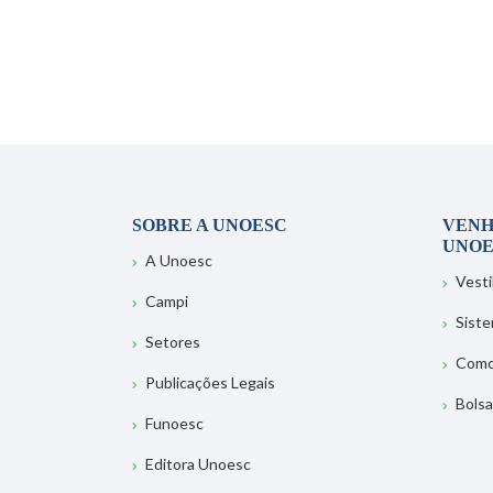
SOBRE A UNOESC
VENH
UNOE
A Unoesc
Vesti
Campi
Sist
Setores
Como
Publicações Legais
Bolsa
Funoesc
Editora Unoesc