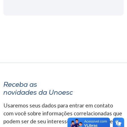
Museu
Unoesc
Store
Selecione
o idioma
A+
Receba as
A-
novidades da Unoesc
Usaremos seus dados para entrar em contato
com você sobre informações correlacionadas que
podem ser de seu interesse. Você pode cancelar o