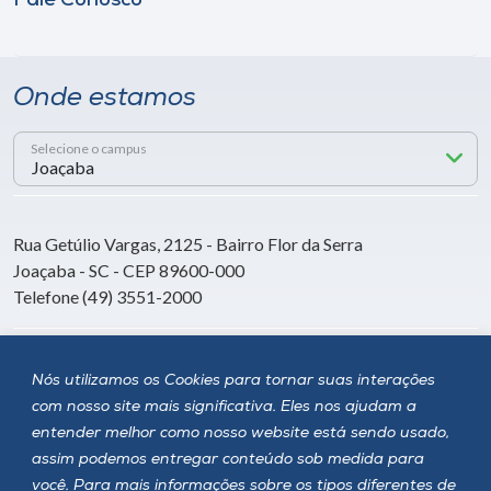
Fale Conosco
Onde estamos
Selecione o campus
Rua Getúlio Vargas, 2125 - Bairro Flor da Serra
Joaçaba - SC - CEP 89600-000
Telefone (49) 3551-2000
Siga a Unoesc
Nós utilizamos os Cookies para tornar suas interações
com nosso site mais significativa. Eles nos ajudam a
entender melhor como nosso website está sendo usado,
assim podemos entregar conteúdo sob medida para
você. Para mais informações sobre os tipos diferentes de