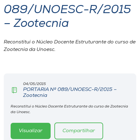
089/UNOESC-R/2015
I.nova
– Zootecnia
Diplomados
Reconstitui o Núcleo Docente Estruturante do curso de
Zootecnia da Unoesc.
Cultura
CPA
04/05/2015
Biblioteca
PORTARIA Nº 089/UNOESC-R/2015 –
Zootecnia
Editora
Reconstitui o Núcleo Docente Estruturante do curso de Zootecnia
da Unoesc.
Rádio
Visualizar
Compartilhar