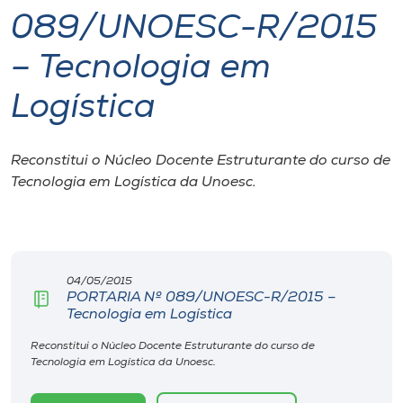
089/UNOESC-R/2015
I.nova
– Tecnologia em
Diplomados
Logística
Cultura
Reconstitui o Núcleo Docente Estruturante do curso de
Tecnologia em Logística da Unoesc.
CPA
Biblioteca
04/05/2015
PORTARIA Nº 089/UNOESC-R/2015 –
Editora
Tecnologia em Logística
Reconstitui o Núcleo Docente Estruturante do curso de
Rádio
Tecnologia em Logística da Unoesc.