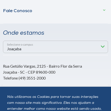
Fale Conosco
Onde estamos
Selecione o campus
Rua Getúlio Vargas, 2125 - Bairro Flor da Serra
Joaçaba - SC - CEP 89600-000
Telefone (49) 3551-2000
Siga a Unoesc
Nós utilizamos os Cookies para tornar suas interações
com nosso site mais significativa. Eles nos ajudam a
entender melhor como nosso website está sendo usado,