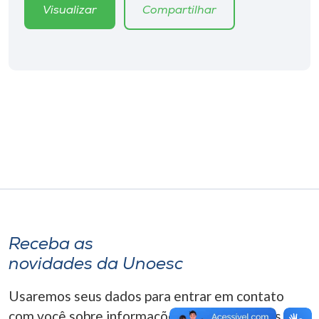
Museu
Visualizar
Compartilhar
Unoesc
Store
Selecione
o idioma
A+
A-
Receba as
novidades da Unoesc
Usaremos seus dados para entrar em contato
com você sobre informações correlacionadas que