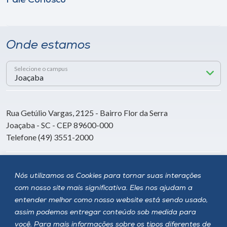
Fale Conosco
Onde estamos
Selecione o campus
Rua Getúlio Vargas, 2125 - Bairro Flor da Serra
Joaçaba - SC - CEP 89600-000
Telefone (49) 3551-2000
Siga a Unoesc
Nós utilizamos os Cookies para tornar suas interações
com nosso site mais significativa. Eles nos ajudam a
entender melhor como nosso website está sendo usado,
assim podemos entregar conteúdo sob medida para
você. Para mais informações sobre os tipos diferentes de