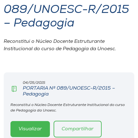
089/UNOESC-R/2015
I.nova
– Pedagogia
Diplomados
Reconstitui o Núcleo Docente Estruturante
Institucional do curso de Pedagogia da Unoesc.
Cultura
CPA
04/05/2015
Biblioteca
PORTARIA Nº 089/UNOESC-R/2015 –
Pedagogia
Editora
Reconstitui o Núcleo Docente Estruturante Institucional do curso
de Pedagogia da Unoesc.
Rádio
Visualizar
Compartilhar