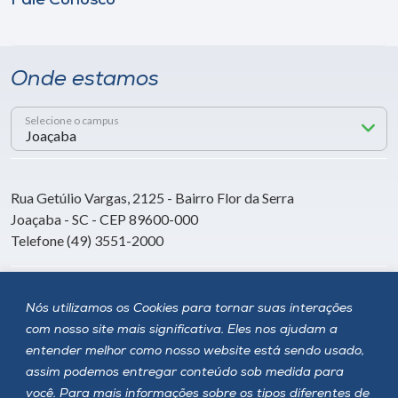
Fale Conosco
Onde estamos
Selecione o campus
Rua Getúlio Vargas, 2125 - Bairro Flor da Serra
Joaçaba - SC - CEP 89600-000
Telefone (49) 3551-2000
Siga a Unoesc
Nós utilizamos os Cookies para tornar suas interações
com nosso site mais significativa. Eles nos ajudam a
entender melhor como nosso website está sendo usado,
assim podemos entregar conteúdo sob medida para
você. Para mais informações sobre os tipos diferentes de