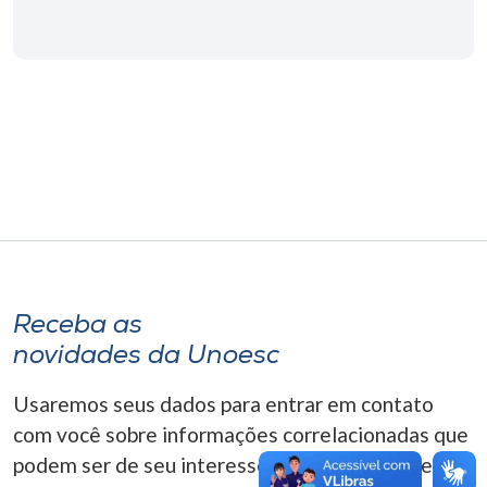
Museu
Unoesc
Store
Selecione
o idioma
A+
Receba as
A-
novidades da Unoesc
Usaremos seus dados para entrar em contato
com você sobre informações correlacionadas que
podem ser de seu interesse. Você pode cancelar o