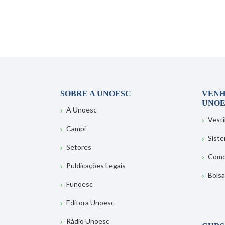
SOBRE A UNOESC
VENH
UNOE
A Unoesc
Vesti
Campi
Sist
Setores
Como
Publicações Legais
Bolsa
Funoesc
Editora Unoesc
Rádio Unoesc