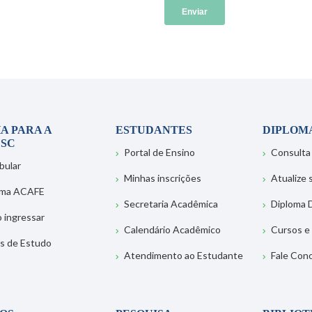
A PARA A
ESTUDANTES
DIPLOM
SC
Portal de Ensino
Consulta
bular
Minhas inscrições
Atualize
ema ACAFE
Secretaria Acadêmica
Diploma D
 ingressar
Calendário Acadêmico
Cursos e
s de Estudo
Atendimento ao Estudante
Fale Con