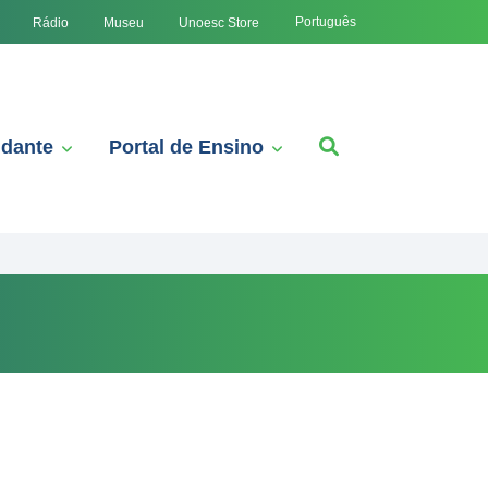
Português
Rádio
Museu
Unoesc Store
udante
Portal de Ensino