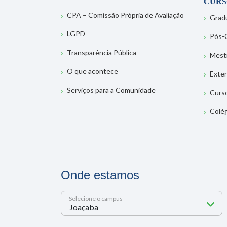
CURS
CPA – Comissão Própria de Avaliação
Grad
LGPD
Pós-
Transparência Pública
Mest
O que acontece
Exte
Serviços para a Comunidade
Curs
Colé
Onde estamos
Selecione o campus