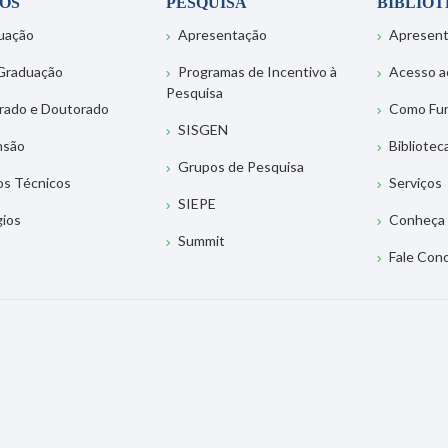
OS
PESQUISA
BIBLIO
uação
Apresentação
Apresen
Graduação
Programas de Incentivo à
Acesso a
Pesquisa
rado e Doutorado
Como Fu
SISGEN
nsão
Bibliotec
Grupos de Pesquisa
os Técnicos
Serviços
SIEPE
gios
Conheça 
Summit
Fale Con