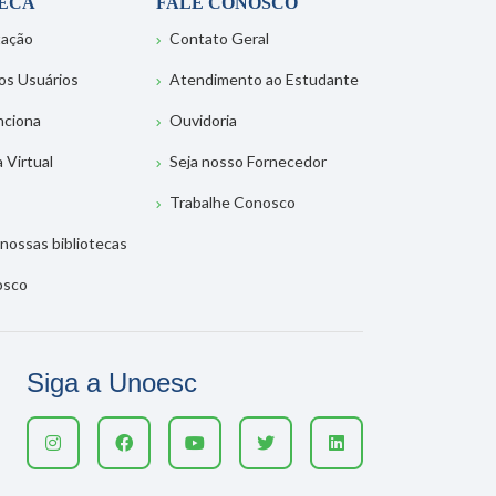
TECA
FALE CONOSCO
tação
Contato Geral
os Usuários
Atendimento ao Estudante
nciona
Ouvidoria
a Virtual
Seja nosso Fornecedor
Trabalhe Conosco
nossas bibliotecas
osco
Siga a Unoesc