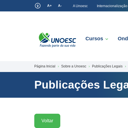
A+
A-
A Unoesc
Internacionalização
Cursos
Ond
Página Inicial
Sobre a Unoesc
Publicações Legais
Publicações Lega
Voltar