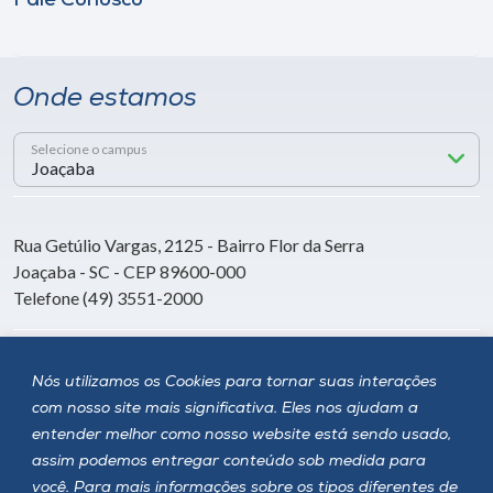
Fale Conosco
Onde estamos
Selecione o campus
Rua Getúlio Vargas, 2125 - Bairro Flor da Serra
Joaçaba - SC - CEP 89600-000
Telefone (49) 3551-2000
Siga a Unoesc
Nós utilizamos os Cookies para tornar suas interações
com nosso site mais significativa. Eles nos ajudam a
entender melhor como nosso website está sendo usado,
assim podemos entregar conteúdo sob medida para
você. Para mais informações sobre os tipos diferentes de