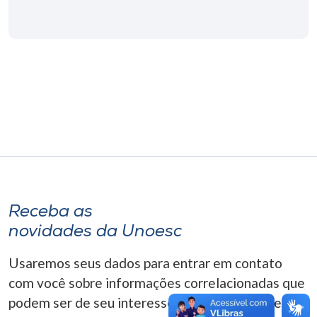
Museu
Unoesc
Store
Selecione
o idioma
A+
Receba as
A-
novidades da Unoesc
Usaremos seus dados para entrar em contato
com você sobre informações correlacionadas que
podem ser de seu interesse. Você pode cancelar o