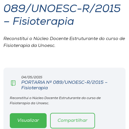
089/UNOESC-R/2015
I.nova
– Fisioterapia
Diplomados
Reconstitui o Núcleo Docente Estruturante do curso de
Fisioterapia da Unoesc.
Cultura
CPA
04/05/2015
Biblioteca
PORTARIA Nº 089/UNOESC-R/2015 –
Fisioterapia
Editora
Reconstitui o Núcleo Docente Estruturante do curso de
Fisioterapia da Unoesc.
Rádio
Visualizar
Compartilhar