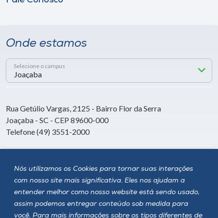
Fale Conosco
Onde estamos
Selecione o campus
Rua Getúlio Vargas, 2125 - Bairro Flor da Serra
Joaçaba - SC - CEP 89600-000
Telefone (49) 3551-2000
Siga a Unoesc
Nós utilizamos os Cookies para tornar suas interações
com nosso site mais significativa. Eles nos ajudam a
entender melhor como nosso website está sendo usado,
assim podemos entregar conteúdo sob medida para
você. Para mais informações sobre os tipos diferentes de