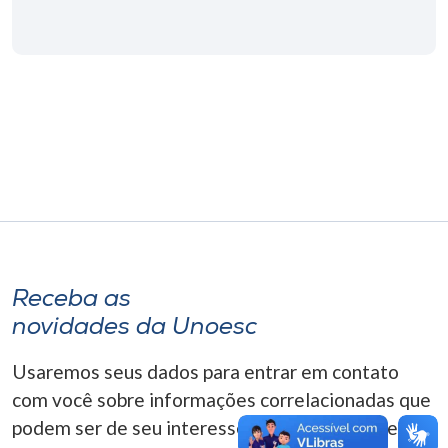
Museu
Unoesc
Store
Selecione
o idioma
A+
Receba as
A-
novidades da Unoesc
Usaremos seus dados para entrar em contato
com você sobre informações correlacionadas que
podem ser de seu interesse. Você pode cancelar o