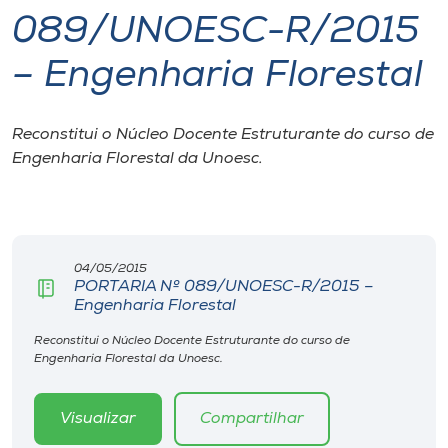
089/UNOESC-R/2015
I.nova
– Engenharia Florestal
Diplomados
Reconstitui o Núcleo Docente Estruturante do curso de
Engenharia Florestal da Unoesc.
Cultura
CPA
04/05/2015
Biblioteca
PORTARIA Nº 089/UNOESC-R/2015 –
Engenharia Florestal
Editora
Reconstitui o Núcleo Docente Estruturante do curso de
Engenharia Florestal da Unoesc.
Rádio
Visualizar
Compartilhar