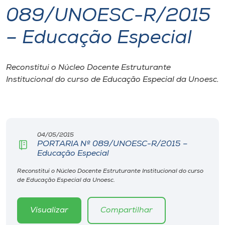
089/UNOESC-R/2015
I.nova
– Educação Especial
Diplomados
Reconstitui o Núcleo Docente Estruturante
Institucional do curso de Educação Especial da Unoesc.
Cultura
CPA
04/05/2015
Biblioteca
PORTARIA Nº 089/UNOESC-R/2015 –
Educação Especial
Editora
Reconstitui o Núcleo Docente Estruturante Institucional do curso
de Educação Especial da Unoesc.
Rádio
Visualizar
Compartilhar