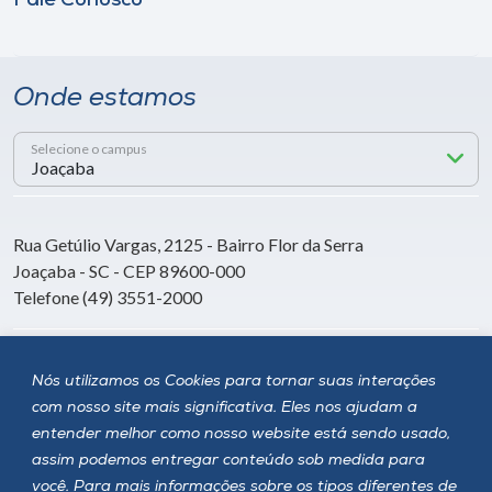
Fale Conosco
Onde estamos
Selecione o campus
Rua Getúlio Vargas, 2125 - Bairro Flor da Serra
Joaçaba - SC - CEP 89600-000
Telefone (49) 3551-2000
Siga a Unoesc
Nós utilizamos os Cookies para tornar suas interações
com nosso site mais significativa. Eles nos ajudam a
entender melhor como nosso website está sendo usado,
assim podemos entregar conteúdo sob medida para
você. Para mais informações sobre os tipos diferentes de