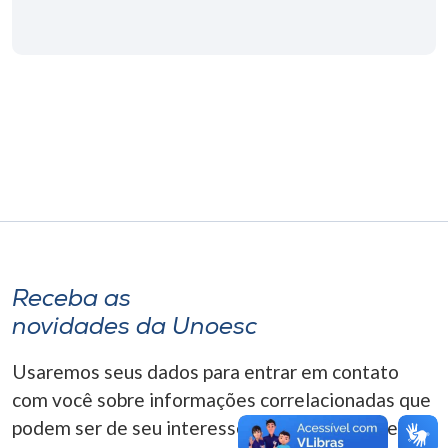
Museu
Unoesc
Store
Selecione
o idioma
A+
Receba as
A-
novidades da Unoesc
Usaremos seus dados para entrar em contato
com você sobre informações correlacionadas que
podem ser de seu interesse. Você pode cancelar o