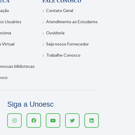
TECA
FALE CONOSCO
tação
Contato Geral
os Usuários
Atendimento ao Estudante
nciona
Ouvidoria
a Virtual
Seja nosso Fornecedor
Trabalhe Conosco
nossas bibliotecas
osco
Siga a Unoesc