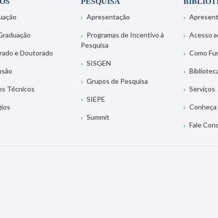
OS
PESQUISA
BIBLIO
uação
Apresentação
Apresen
Graduação
Programas de Incentivo à
Acesso a
Pesquisa
rado e Doutorado
Como Fu
SISGEN
nsão
Bibliotec
Grupos de Pesquisa
os Técnicos
Serviços
SIEPE
gios
Conheça 
Summit
Fale Con