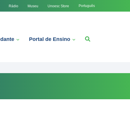
Português
Rádio
Museu
Unoesc Store
udante
Portal de Ensino