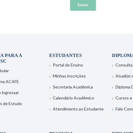
A PARA A
ESTUDANTES
DIPLOM
SC
Portal de Ensino
Consulta
bular
Minhas inscrições
Atualize
ema ACAFE
Secretaria Acadêmica
Diploma D
 ingressar
Calendário Acadêmico
Cursos e
s de Estudo
Atendimento ao Estudante
Fale Con