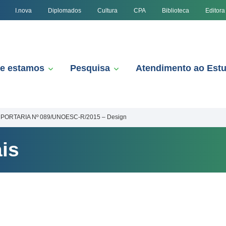
I.nova
Diplomados
Cultura
CPA
Biblioteca
Editora
e estamos
Pesquisa
Atendimento ao Est
PORTARIA Nº 089/UNOESC-R/2015 – Design
is