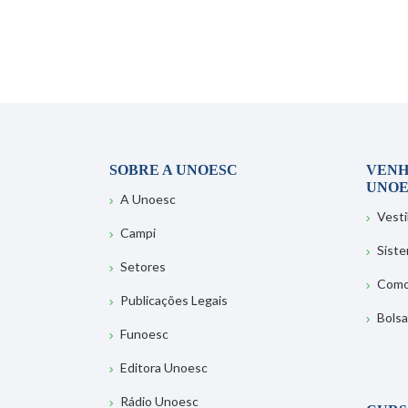
SOBRE A UNOESC
VENH
UNOE
A Unoesc
Vesti
Campi
Sist
Setores
Como
Publicações Legais
Bolsa
Funoesc
Editora Unoesc
Rádio Unoesc