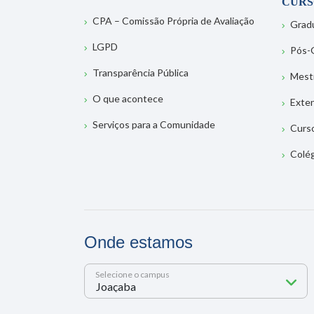
CURS
CPA – Comissão Própria de Avaliação
Grad
LGPD
Pós-
Transparência Pública
Mest
O que acontece
Exte
Serviços para a Comunidade
Curs
Colé
Onde estamos
Selecione o campus