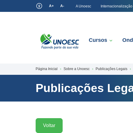
A+
A-
A Unoesc
Internacionalização
Cursos
Ond
Página Inicial
Sobre a Unoesc
Publicações Legais
Publicações Lega
Voltar