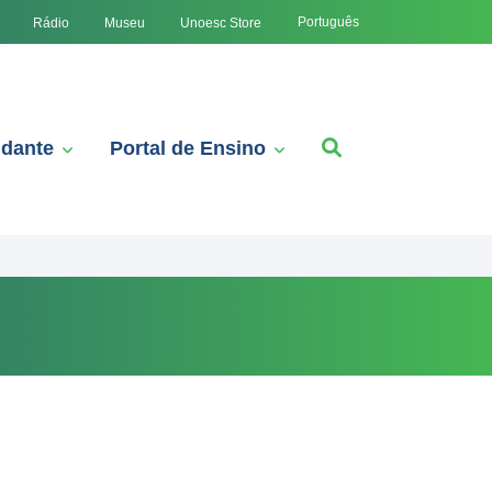
Português
Rádio
Museu
Unoesc Store
udante
Portal de Ensino