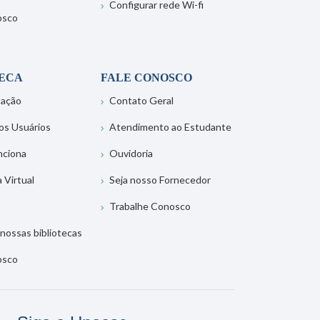
Configurar rede Wi-fi
osco
TECA
FALE CONOSCO
tação
Contato Geral
os Usuários
Atendimento ao Estudante
nciona
Ouvidoria
a Virtual
Seja nosso Fornecedor
Trabalhe Conosco
nossas bibliotecas
osco