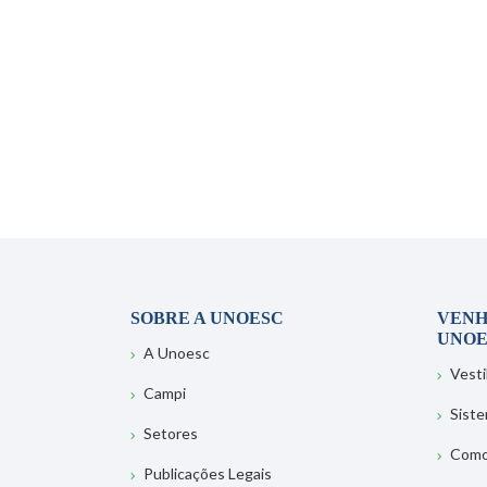
SOBRE A UNOESC
VENH
UNOE
A Unoesc
Vesti
Campi
Sist
Setores
Como
Publicações Legais