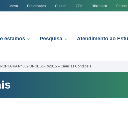
I.nova
Diplomados
Cultura
CPA
Biblioteca
Editora
e estamos
Pesquisa
Atendimento ao Est
PORTARIA Nº 089/UNOESC-R/2015 – Ciências Contábeis
is