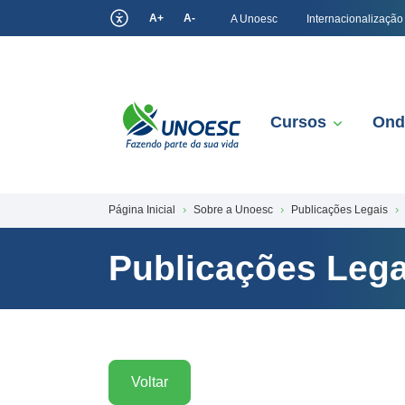
A+
A-
A Unoesc
Internacionalização
Cursos
Ond
Página Inicial
Sobre a Unoesc
Publicações Legais
Publicações Lega
Voltar