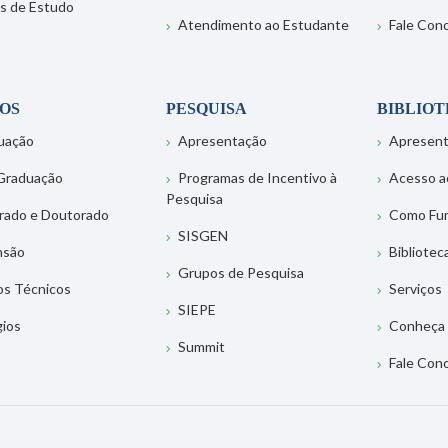
s de Estudo
Atendimento ao Estudante
Fale Con
OS
PESQUISA
BIBLIO
uação
Apresentação
Apresen
Graduação
Programas de Incentivo à
Acesso a
Pesquisa
rado e Doutorado
Como Fu
SISGEN
nsão
Bibliotec
Grupos de Pesquisa
os Técnicos
Serviços
SIEPE
gios
Conheça 
Summit
Fale Con