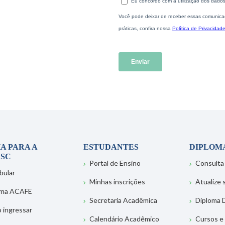
A PARA A
ESTUDANTES
DIPLOM
SC
Portal de Ensino
Consulta
bular
Minhas inscrições
Atualize
ema ACAFE
Secretaria Acadêmica
Diploma D
 ingressar
Calendário Acadêmico
Cursos e