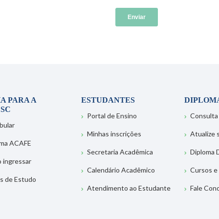
A PARA A
ESTUDANTES
DIPLOM
SC
Portal de Ensino
Consulta
bular
Minhas inscrições
Atualize
ema ACAFE
Secretaria Acadêmica
Diploma D
 ingressar
Calendário Acadêmico
Cursos e
s de Estudo
Atendimento ao Estudante
Fale Con