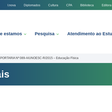
I.nova
Diplomados
Cultura
CPA
Biblioteca
Editora
e estamos
Pesquisa
Atendimento ao Est
PORTARIA Nº 089-A/UNOESC-R/2015 – Educação Física
is