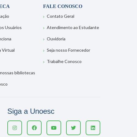
TECA
FALE CONOSCO
tação
Contato Geral
os Usuários
Atendimento ao Estudante
nciona
Ouvidoria
a Virtual
Seja nosso Fornecedor
Trabalhe Conosco
nossas bibliotecas
osco
Siga a Unoesc