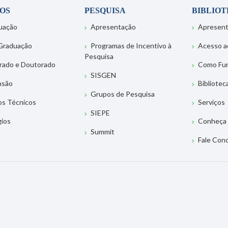
OS
PESQUISA
BIBLIO
uação
Apresentação
Apresen
Graduação
Programas de Incentivo à
Acesso a
Pesquisa
rado e Doutorado
Como Fu
SISGEN
nsão
Bibliotec
Grupos de Pesquisa
os Técnicos
Serviços
SIEPE
gios
Conheça 
Summit
Fale Con