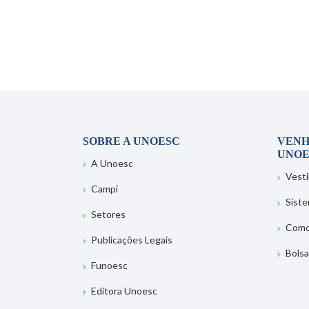
SOBRE A UNOESC
VENH
UNOE
A Unoesc
Vesti
Campi
Sist
Setores
Como
Publicações Legais
Bolsa
Funoesc
Editora Unoesc