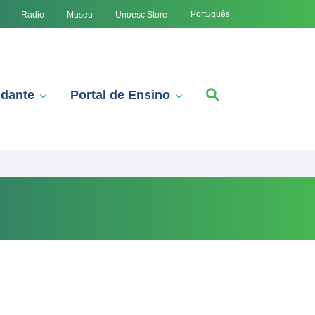
Português
Rádio
Museu
Unoesc Store
udante
Portal de Ensino