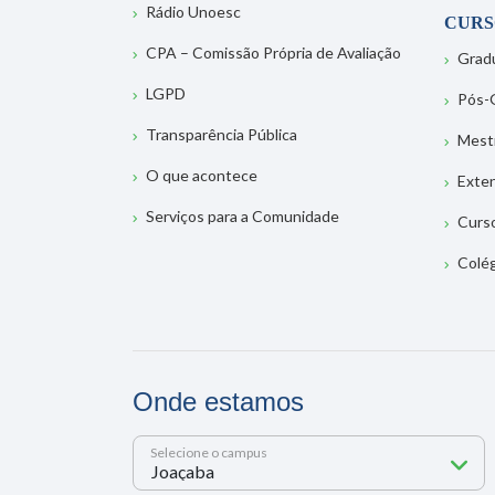
Rádio Unoesc
CURS
CPA – Comissão Própria de Avaliação
Grad
LGPD
Pós-
Transparência Pública
Mest
O que acontece
Exte
Serviços para a Comunidade
Curs
Colé
Onde estamos
Selecione o campus