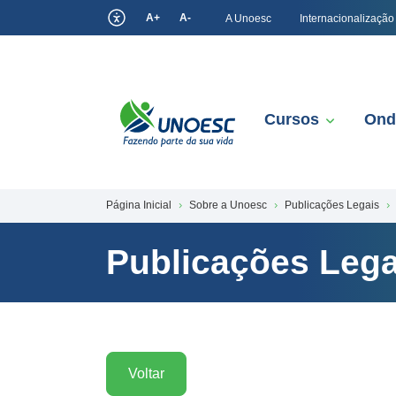
A+
A-
A Unoesc
Internacionalização
Cursos
Ond
Página Inicial
Sobre a Unoesc
Publicações Legais
Publicações Lega
Voltar