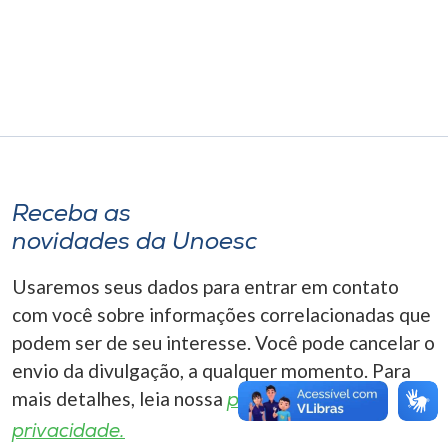
Museu
Unoesc
Store
Selecione
o idioma
Receba as
novidades da Unoesc
Usaremos seus dados para entrar em contato
A+
com você sobre informações correlacionadas que
A-
podem ser de seu interesse. Você pode cancelar o
envio da divulgação, a qualquer momento. Para
mais detalhes, leia nossa
política de
privacidade.