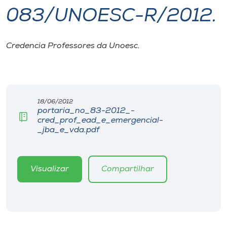
083/UNOESC-R/2012.
I.nova
Credencia Professores da Unoesc.
Diplomados
Cultura
18/06/2012
portaria_no_83-2012_-
CPA
cred_prof_ead_e_emergencial-
_jba_e_vda.pdf
Biblioteca
Visualizar
Compartilhar
Editora
Rádio