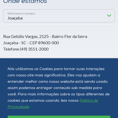
Onde estamos
Selecione o campus
Rua Getúlio Vargas, 2125 - Bairro Flor da Serra
Joaçaba - SC - CEP 89600-000
Telefone (49) 3551-2000
Siga a Unoesc
Nós utilizamos os Cookies para tornar suas interações
com nosso site mais significativa. Eles nos ajudam a
entender melhor como nosso website está sendo usado,
assim podemos entregar conteúdo sob medida para
você. Para mais informações sobre os tipos diferentes de
cookies que estamos usando, leia nossa
Política de
Privacidade
.