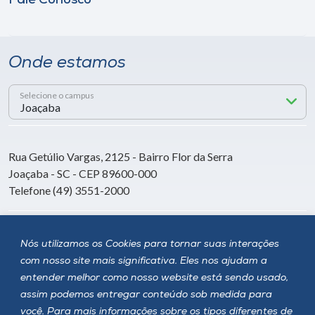
Fale Conosco
Onde estamos
Selecione o campus
Rua Getúlio Vargas, 2125 - Bairro Flor da Serra
Joaçaba - SC - CEP 89600-000
Telefone (49) 3551-2000
Siga a Unoesc
Nós utilizamos os Cookies para tornar suas interações
com nosso site mais significativa. Eles nos ajudam a
entender melhor como nosso website está sendo usado,
assim podemos entregar conteúdo sob medida para
você. Para mais informações sobre os tipos diferentes de