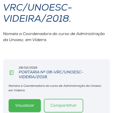
VRC/UNOESC-
I.nova
VIDEIRA/2018.
Diplomados
Nomeia a Coordenadora do curso de Administração
da Unoesc, em Videira.
Cultura
CPA
28/02/2018
Biblioteca
PORTARIA Nº 08-VRC/UNOESC-
VIDEIRA/2018.
Editora
Nomeia a Coordenadora do curso de Administração da Unoesc,
em Videira.
Rádio
Visualizar
Compartilhar