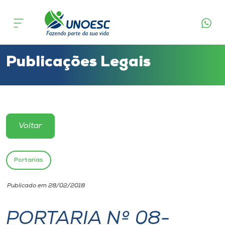
Cursos
Onde estamos
Publicações Legais
Pesquisa
Atendimento ao Estudante
Voltar
Portal de Ensino
Portarias
A
Publicado em 28/02/2018
Unoesc
PORTARIA Nº 08-
Internacionalização