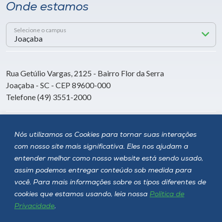
Onde estamos
Selecione o campus
Rua Getúlio Vargas, 2125 - Bairro Flor da Serra
Joaçaba - SC - CEP 89600-000
Telefone (49) 3551-2000
Siga a Unoesc
Nós utilizamos os Cookies para tornar suas interações
com nosso site mais significativa. Eles nos ajudam a
entender melhor como nosso website está sendo usado,
assim podemos entregar conteúdo sob medida para
você. Para mais informações sobre os tipos diferentes de
cookies que estamos usando, leia nossa
Política de
Privacidade
.