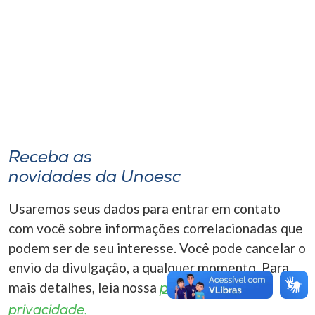
Museu
Unoesc
Store
Selecione
o idioma
Receba as
novidades da Unoesc
Usaremos seus dados para entrar em contato
A+
A-
com você sobre informações correlacionadas que
podem ser de seu interesse. Você pode cancelar o
envio da divulgação, a qualquer momento. Para
mais detalhes, leia nossa
política de
privacidade.