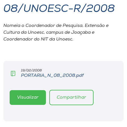
08/UNOESC-R/2008
I.nova
Nomeia o Coordenador de Pesquisa, Extensão e
Diplomados
Cultura da Unoesc, campus de Joaçaba e
Coordenador do NIT da Unoesc.
Cultura
CPA
19/02/2008
PORTARIA_N_08_2008.pdf
Biblioteca
Editora
Visualizar
Compartilhar
Rádio