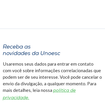
Museu
Unoesc
Store
Selecione
Receba as
o idioma
novidades da Unoesc
Usaremos seus dados para entrar em contato
A+
com você sobre informações correlacionadas que
A-
podem ser de seu interesse. Você pode cancelar o
envio da divulgação, a qualquer momento. Para
mais detalhes, leia nossa
política de
privacidade.