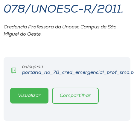
078/UNOESC-R/2011.
I.nova
Credencia Professora da Unoesc Campus de São
Diplomados
Miguel do Oeste.
Cultura
CPA
08/08/2011
portaria_no_78_cred_emergencial_prof_smo.p
Biblioteca
Visualizar
Compartilhar
Editora
Rádio