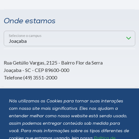
Onde estamos
Selecione o campus
Rua Getúlio Vargas, 2125 - Bairro Flor da Serra
Joaçaba - SC - CEP 89600-000
Telefone (49) 3551-2000
Siga a Unoesc
Nós utilizamos os Cookies para tornar suas interações
com nosso site mais significativa. Eles nos ajudam a
entender melhor como nosso website está sendo usado,
assim podemos entregar conteúdo sob medida para
você. Para mais informações sobre os tipos diferentes de
cookies que estamos usando, leia nossa
Política de