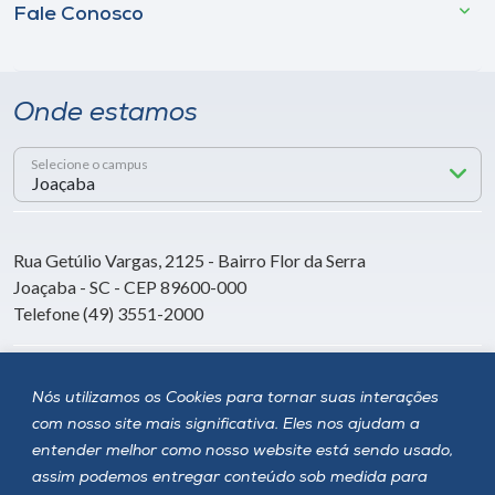
Fale Conosco
Onde estamos
Selecione o campus
Rua Getúlio Vargas, 2125 - Bairro Flor da Serra
Joaçaba - SC - CEP 89600-000
Telefone (49) 3551-2000
Siga a Unoesc
Nós utilizamos os Cookies para tornar suas interações
com nosso site mais significativa. Eles nos ajudam a
entender melhor como nosso website está sendo usado,
assim podemos entregar conteúdo sob medida para