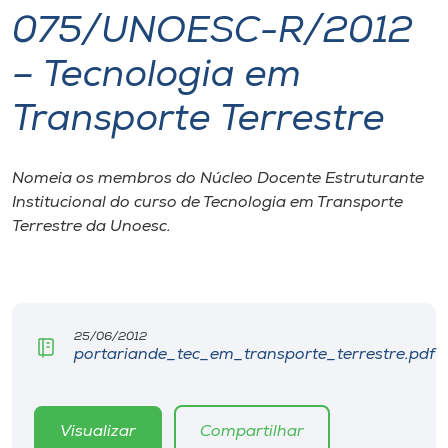
075/UNOESC-R/2012
I.nova
– Tecnologia em
Diplomados
Transporte Terrestre
Cultura
Nomeia os membros do Núcleo Docente Estruturante
Institucional do curso de Tecnologia em Transporte
CPA
Terrestre da Unoesc.
Biblioteca
Editora
25/06/2012
portariande_tec_em_transporte_terrestre.pdf
Rádio
Visualizar
Compartilhar