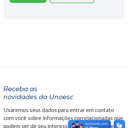
Museu
Unoesc
Store
Selecione
o idioma
A+
Receba as
A-
novidades da Unoesc
Usaremos seus dados para entrar em contato
com você sobre informações correlacionadas que
podem ser de seu interesse. Você pode cancelar o