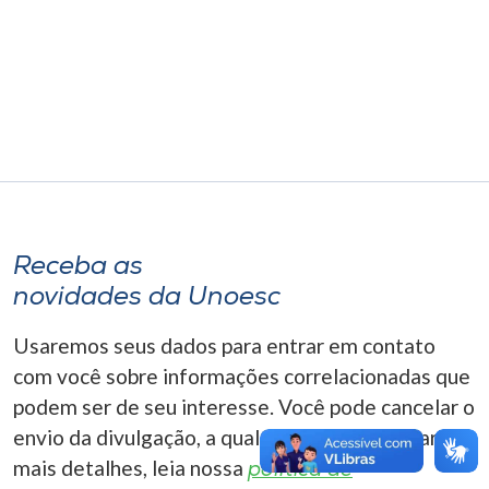
Museu
Unoesc
Store
Selecione
o idioma
Receba as
novidades da Unoesc
A+
Usaremos seus dados para entrar em contato
A-
com você sobre informações correlacionadas que
podem ser de seu interesse. Você pode cancelar o
envio da divulgação, a qualquer momento. Para
mais detalhes, leia nossa
política de