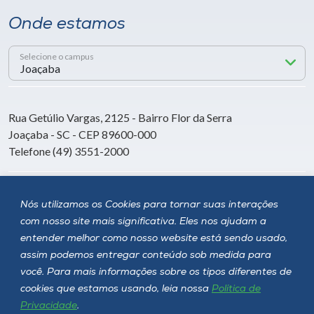
Onde estamos
Selecione o campus
Rua Getúlio Vargas, 2125 - Bairro Flor da Serra
Joaçaba - SC - CEP 89600-000
Telefone (49) 3551-2000
Siga a Unoesc
Nós utilizamos os Cookies para tornar suas interações
com nosso site mais significativa. Eles nos ajudam a
entender melhor como nosso website está sendo usado,
assim podemos entregar conteúdo sob medida para
você. Para mais informações sobre os tipos diferentes de
cookies que estamos usando, leia nossa
Política de
Privacidade
.