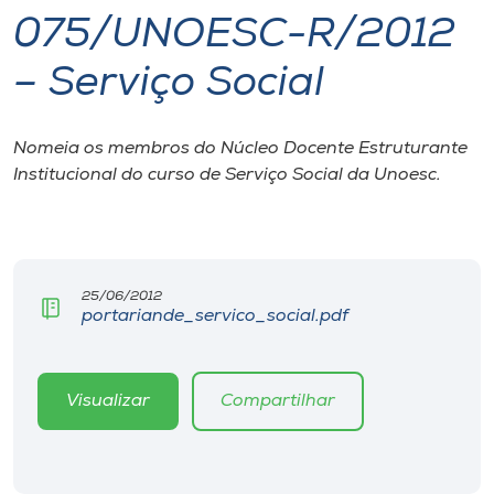
075/UNOESC-R/2012
I.nova
– Serviço Social
Diplomados
Nomeia os membros do Núcleo Docente Estruturante
Institucional do curso de Serviço Social da Unoesc.
Cultura
CPA
25/06/2012
Biblioteca
portariande_servico_social.pdf
Editora
Visualizar
Compartilhar
Rádio