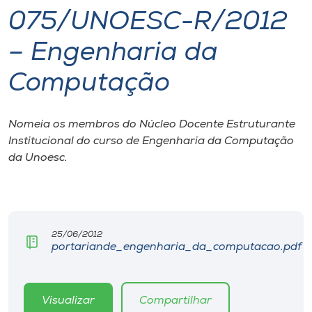
075/UNOESC-R/2012
I.nova
– Engenharia da
Diplomados
Computação
Cultura
Nomeia os membros do Núcleo Docente Estruturante
Institucional do curso de Engenharia da Computação
CPA
da Unoesc.
Biblioteca
Editora
25/06/2012
portariande_engenharia_da_computacao.pdf
Rádio
Visualizar
Compartilhar