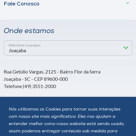
Fale Conosco
Onde estamos
Selecione o campus
Rua Getúlio Vargas, 2125 - Bairro Flor da Serra
Joaçaba - SC - CEP 89600-000
Telefone (49) 3551-2000
Siga a Unoesc
Nós utilizamos os Cookies para tornar suas interações
com nosso site mais significativa. Eles nos ajudam a
entender melhor como nosso website está sendo usado,
assim podemos entregar conteúdo sob medida para