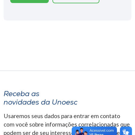
Museu
Unoesc
Store
Selecione
o idioma
A+
Receba as
A-
novidades da Unoesc
Usaremos seus dados para entrar em contato
com você sobre informações correlacionadas que
podem ser de seu interesse. Você pode cancelar o