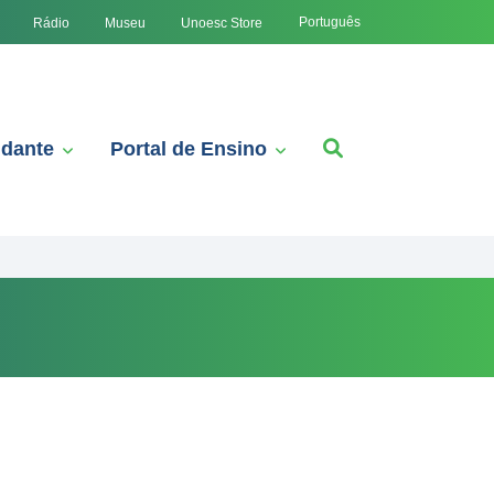
Português
Rádio
Museu
Unoesc Store
udante
Portal de Ensino