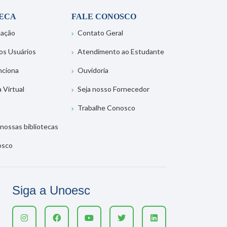
TECA
FALE CONOSCO
tação
Contato Geral
os Usuários
Atendimento ao Estudante
nciona
Ouvidoria
a Virtual
Seja nosso Fornecedor
Trabalhe Conosco
nossas bibliotecas
osco
Siga a Unoesc