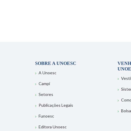
SOBRE A UNOESC
VENH
UNOE
A Unoesc
Vesti
Campi
Sist
Setores
Como
Publicações Legais
Bolsa
Funoesc
Editora Unoesc