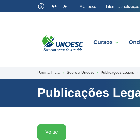
A+
A-
A Unoesc
Internacionalização
Cursos
Ond
Página Inicial
Sobre a Unoesc
Publicações Legais
Publicações Lega
Voltar