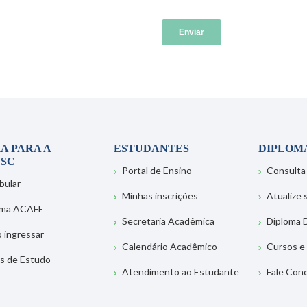
A PARA A
ESTUDANTES
DIPLOM
SC
Portal de Ensino
Consulta
bular
Minhas inscrições
Atualize
ema ACAFE
Secretaria Acadêmica
Diploma D
 ingressar
Calendário Acadêmico
Cursos e
s de Estudo
Atendimento ao Estudante
Fale Con