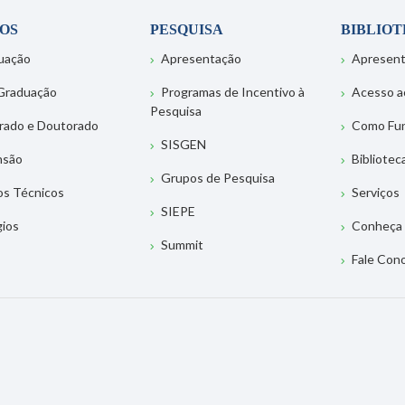
OS
PESQUISA
BIBLIO
uação
Apresentação
Apresen
Graduação
Programas de Incentivo à
Acesso a
Pesquisa
rado e Doutorado
Como Fu
SISGEN
nsão
Bibliotec
Grupos de Pesquisa
os Técnicos
Serviços
SIEPE
gios
Conheça 
Summit
Fale Con