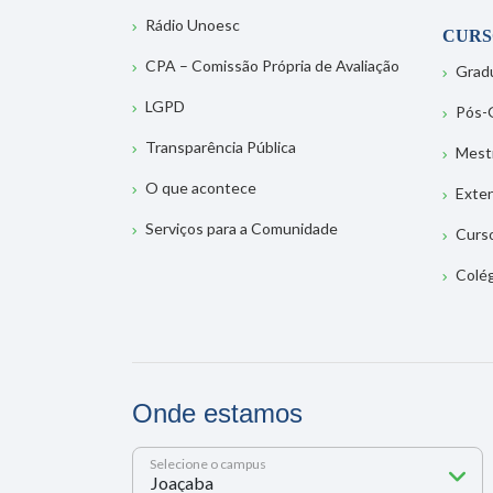
Rádio Unoesc
CURS
CPA – Comissão Própria de Avaliação
Grad
LGPD
Pós-
Transparência Pública
Mest
O que acontece
Exte
Serviços para a Comunidade
Curs
Colé
Onde estamos
Selecione o campus