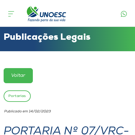
Cursos
Onde estamos
Publicações Legais
Pesquisa
Atendimento ao Estudante
Voltar
Portal de Ensino
Portarias
A
Publicado em 14/02/2023
Unoesc
PORTARIA Nº 07/VRC-
Internacionalização