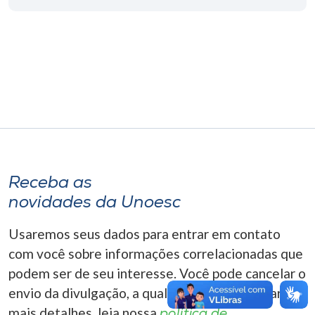
Museu
Unoesc
Store
Selecione
o idioma
Receba as
novidades da Unoesc
A+
A-
Usaremos seus dados para entrar em contato
com você sobre informações correlacionadas que
podem ser de seu interesse. Você pode cancelar o
envio da divulgação, a qualquer momento. Para
mais detalhes, leia nossa
política de