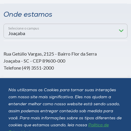
Onde estamos
Selecione o campus
Rua Getúlio Vargas, 2125 - Bairro Flor da Serra
Joaçaba - SC - CEP 89600-000
Telefone (49) 3551-2000
Siga a Unoesc
Nós utilizamos os Cookies para tornar suas interações
com nosso site mais significativa. Eles nos ajudam a
entender melhor como nosso website está sendo usado,
assim podemos entregar conteúdo sob medida para
você. Para mais informações sobre os tipos diferentes de
cookies que estamos usando, leia nossa
Política de