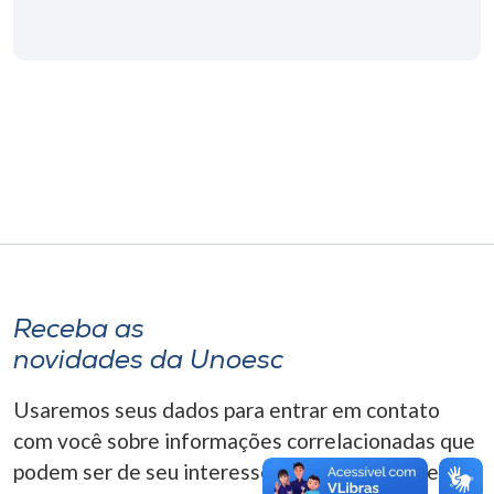
Museu
Unoesc
Store
Selecione
o idioma
A+
Receba as
A-
novidades da Unoesc
Usaremos seus dados para entrar em contato
com você sobre informações correlacionadas que
podem ser de seu interesse. Você pode cancelar o