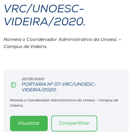
VRC/UNOESC-
I.nova
VIDEIRA/2020.
Diplomados
Nomeia o Coordenador Administrativo da Unoesc –
Campus de Videira.
Cultura
CPA
25/05/2020
Biblioteca
PORTARIA Nº 07-VRC/UNOESC-
VIDEIRA/2020.
Editora
Nomeia o Coordenador Administrativo da Unoesc - Campus de
Videira.
Rádio
Visualizar
Compartilhar