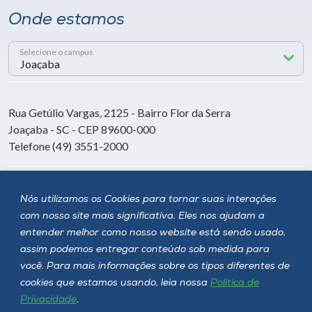
Onde estamos
Selecione o campus
Rua Getúlio Vargas, 2125 - Bairro Flor da Serra
Joaçaba - SC - CEP 89600-000
Telefone (49) 3551-2000
Siga a Unoesc
Nós utilizamos os Cookies para tornar suas interações
com nosso site mais significativa. Eles nos ajudam a
entender melhor como nosso website está sendo usado,
assim podemos entregar conteúdo sob medida para
você. Para mais informações sobre os tipos diferentes de
cookies que estamos usando, leia nossa
Política de
Privacidade
.