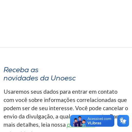
Museu
Unoesc
Store
Selecione
o idioma
Receba as
novidades da Unoesc
A+
Usaremos seus dados para entrar em contato
A-
com você sobre informações correlacionadas que
podem ser de seu interesse. Você pode cancelar o
envio da divulgação, a qualquer momento. Para
mais detalhes, leia nossa
política de