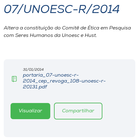
07/UNOESC-R/2014
I.nova
Altera a constituição do Comitê de Ética em Pesquisa
Diplomados
com Seres Humanos da Unoesc e Hust.
Cultura
CPA
31/01/2014
portaria_07-unoesc-r-
2014_cep_revoga_108-unoesc-r-
Biblioteca
20131.pdf
Editora
Visualizar
Compartilhar
Rádio