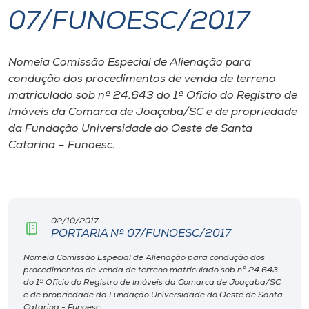
07/FUNOESC/2017
I.nova
Nomeia Comissão Especial de Alienação para
Diplomados
condução dos procedimentos de venda de terreno
matriculado sob nº 24.643 do 1º Ofício do Registro de
Cultura
Imóveis da Comarca de Joaçaba/SC e de propriedade
da Fundação Universidade do Oeste de Santa
Catarina – Funoesc.
CPA
Biblioteca
02/10/2017
Editora
PORTARIA Nº 07/FUNOESC/2017
Nomeia Comissão Especial de Alienação para condução dos
procedimentos de venda de terreno matriculado sob nº 24.643
Rádio
do 1º Ofício do Registro de Imóveis da Comarca de Joaçaba/SC
e de propriedade da Fundação Universidade do Oeste de Santa
Catarina - Funoesc.