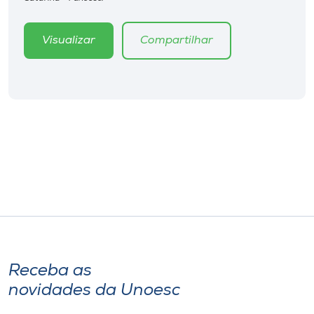
Museu
Visualizar
Compartilhar
Unoesc
Store
Selecione
o idioma
A+
A-
Receba as
novidades da Unoesc