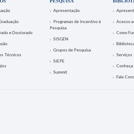
OS
PESQUISA
BIBLIO
uação
Apresentação
Apresen
Graduação
Programas de Incentivo à
Acesso a
Pesquisa
rado e Doutorado
Como Fu
SISGEN
nsão
Bibliotec
Grupos de Pesquisa
os Técnicos
Serviços
SIEPE
gios
Conheça 
Summit
Fale Con