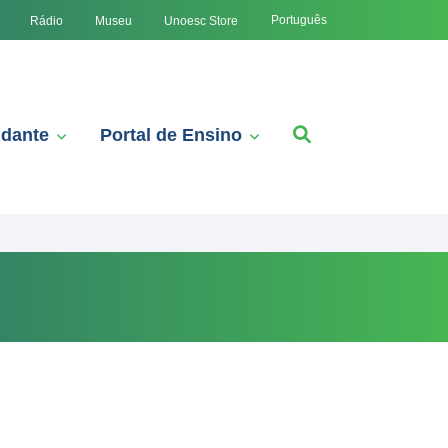
Português
Rádio
Museu
Unoesc Store
udante
Portal de Ensino