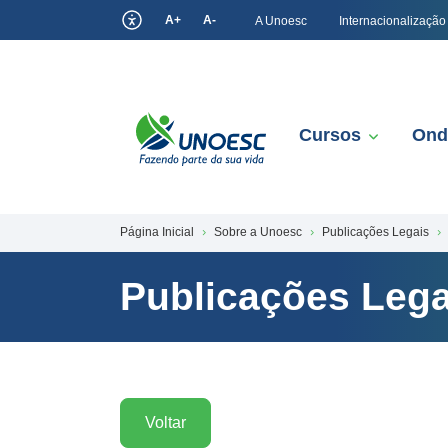
A+
A-
A Unoesc
Internacionalização
Cursos
Ond
Página Inicial
Sobre a Unoesc
Publicações Legais
Publicações Lega
Voltar