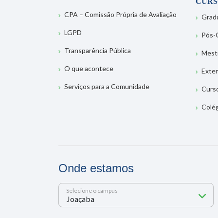
CURS
CPA – Comissão Própria de Avaliação
Grad
LGPD
Pós-
Transparência Pública
Mest
O que acontece
Exte
Serviços para a Comunidade
Curs
Colé
Onde estamos
Selecione o campus