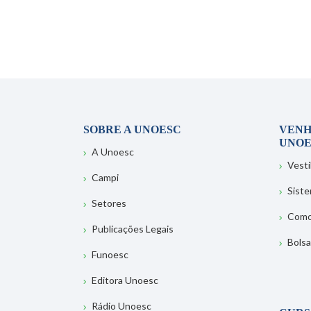
SOBRE A UNOESC
VENH
UNOE
A Unoesc
Vesti
Campi
Sist
Setores
Como
Publicações Legais
Bolsa
Funoesc
Editora Unoesc
Rádio Unoesc