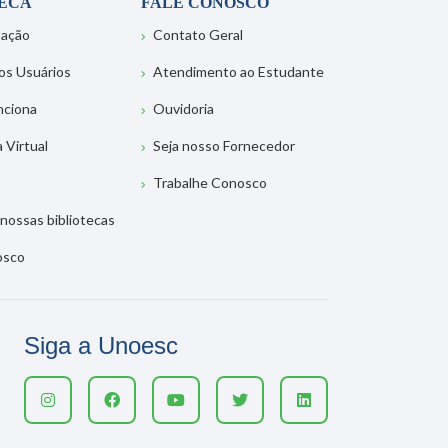
TECA
FALE CONOSCO
tação
Contato Geral
os Usuários
Atendimento ao Estudante
nciona
Ouvidoria
a Virtual
Seja nosso Fornecedor
Trabalhe Conosco
nossas bibliotecas
osco
Siga a Unoesc