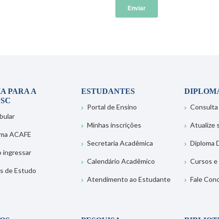
A PARA A
ESTUDANTES
DIPLOM
SC
Portal de Ensino
Consulta
bular
Minhas inscrições
Atualize
ema ACAFE
Secretaria Acadêmica
Diploma D
 ingressar
Calendário Acadêmico
Cursos e
s de Estudo
Atendimento ao Estudante
Fale Con