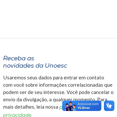
Museu
Unoesc
Store
Selecione
o idioma
Receba as
novidades da Unoesc
Usaremos seus dados para entrar em contato
A+
A-
com você sobre informações correlacionadas que
podem ser de seu interesse. Você pode cancelar o
envio da divulgação, a qualquer momento. Para
mais detalhes, leia nossa
política de
privacidade.