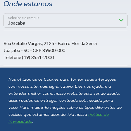
Onde estamos
Selecione o campus
Rua Getúlio Vargas, 2125 - Bairro Flor da Serra
Joaçaba - SC - CEP 89600-000
Telefone (49) 3551-2000
Siga a Unoesc
Nós utilizamos os Cookies para tornar suas interações
com nosso site mais significativa. Eles nos ajudam a
entender melhor como nosso website está sendo usado,
assim podemos entregar conteúdo sob medida para
você. Para mais informações sobre os tipos diferentes de
cookies que estamos usando, leia nossa
Política de
Privacidade
.