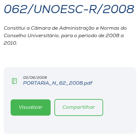
062/UNOESC-R/2008
I.nova
Constitui a Câmara de Administração e Normas do
Diplomados
Conselho Universitário, para o período de 2008 a
2010.
Cultura
CPA
02/06/2008
PORTARIA_N_62_2008.pdf
Biblioteca
Editora
Visualizar
Compartilhar
Rádio