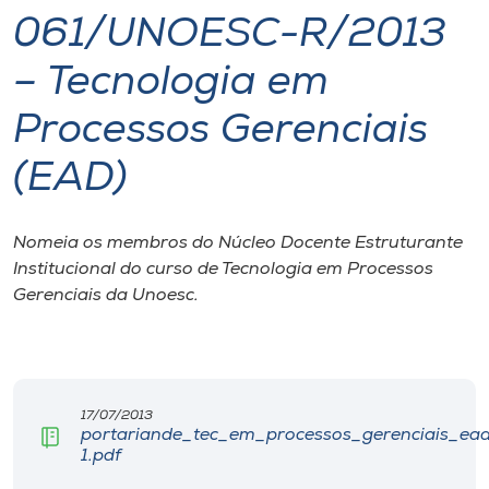
061/UNOESC-R/2013
I.nova
– Tecnologia em
Diplomados
Processos Gerenciais
(EAD)
Cultura
CPA
Nomeia os membros do Núcleo Docente Estruturante
Institucional do curso de Tecnologia em Processos
Gerenciais da Unoesc.
Biblioteca
Editora
17/07/2013
Rádio
portariande_tec_em_processos_gerenciais_ea
1.pdf