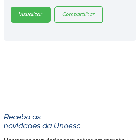
Museu
Visualizar
Compartilhar
Unoesc
Store
Selecione
o idioma
A+
A-
Receba as
novidades da Unoesc
Usaremos seus dados para entrar em contato