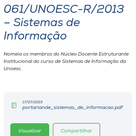
061/UNOESC-R/2013
I.nova
– Sistemas de
Diplomados
Informação
Cultura
Nomeia os membros do Núcleo Docente Estruturante
Institucional do curso de Sistemas de Informação da
CPA
Unoesc.
Biblioteca
Editora
17/07/2013
portariande_sistemas_de_informacao.pdf
Rádio
Visualizar
Compartilhar