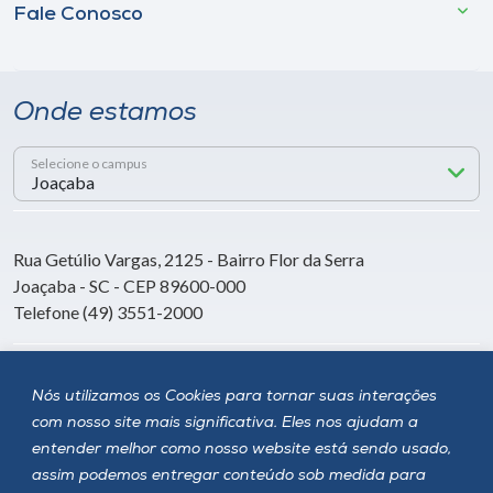
Fale Conosco
Onde estamos
Selecione o campus
Rua Getúlio Vargas, 2125 - Bairro Flor da Serra
Joaçaba - SC - CEP 89600-000
Telefone (49) 3551-2000
Siga a Unoesc
Nós utilizamos os Cookies para tornar suas interações
com nosso site mais significativa. Eles nos ajudam a
entender melhor como nosso website está sendo usado,
assim podemos entregar conteúdo sob medida para