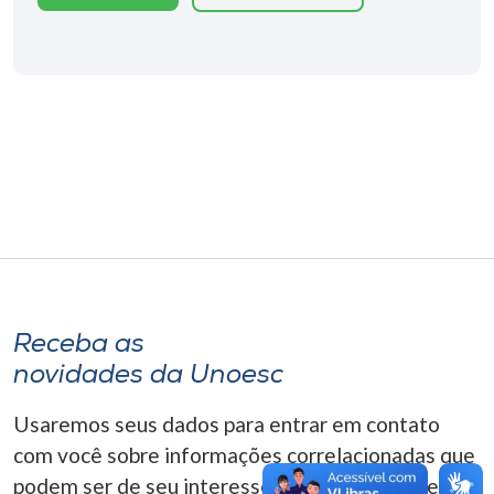
Museu
Unoesc
Store
Selecione
o idioma
A+
Receba as
A-
novidades da Unoesc
Usaremos seus dados para entrar em contato
com você sobre informações correlacionadas que
podem ser de seu interesse. Você pode cancelar o