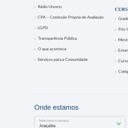
Rádio Unoesc
CURS
CPA – Comissão Própria de Avaliação
Grad
LGPD
Pós-
Transparência Pública
Mest
O que acontece
Exte
Serviços para a Comunidade
Curs
Colé
Onde estamos
Selecione o campus