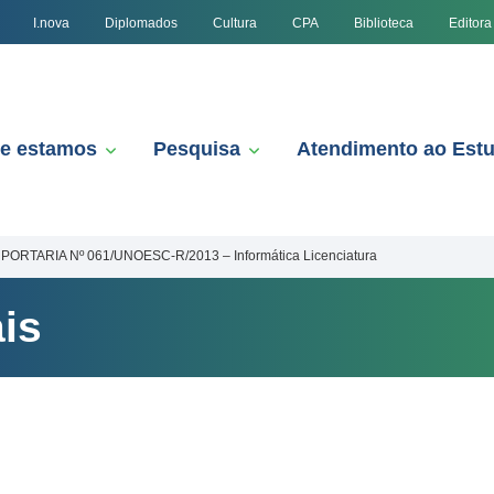
I.nova
Diplomados
Cultura
CPA
Biblioteca
Editora
e estamos
Pesquisa
Atendimento ao Est
PORTARIA Nº 061/UNOESC-R/2013 – Informática Licenciatura
is