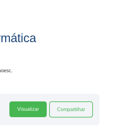
mática
noesc.
Visualizar
Compartilhar