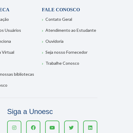
TECA
FALE CONOSCO
tação
Contato Geral
os Usuários
Atendimento ao Estudante
nciona
Ouvidoria
a Virtual
Seja nosso Fornecedor
Trabalhe Conosco
nossas bibliotecas
osco
Siga a Unoesc