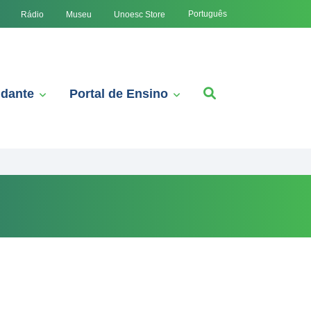
Português
Rádio
Museu
Unoesc Store
udante
Portal de Ensino