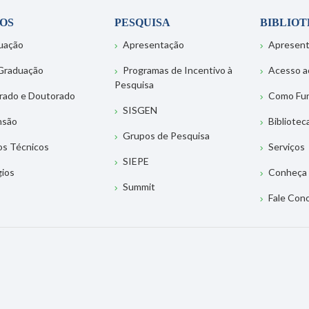
OS
PESQUISA
BIBLIO
uação
Apresentação
Apresen
Graduação
Programas de Incentivo à
Acesso a
Pesquisa
rado e Doutorado
Como Fu
SISGEN
nsão
Bibliotec
Grupos de Pesquisa
os Técnicos
Serviços
SIEPE
gios
Conheça 
Summit
Fale Con