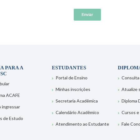
A PARA A
ESTUDANTES
DIPLOM
SC
Portal de Ensino
Consulta
bular
Minhas inscrições
Atualize
ema ACAFE
Secretaria Acadêmica
Diploma D
 ingressar
Calendário Acadêmico
Cursos e
s de Estudo
Atendimento ao Estudante
Fale Con