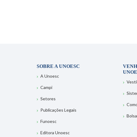
SOBRE A UNOESC
VENH
UNOE
A Unoesc
Vesti
Campi
Sist
Setores
Como
Publicações Legais
Bolsa
Funoesc
Editora Unoesc