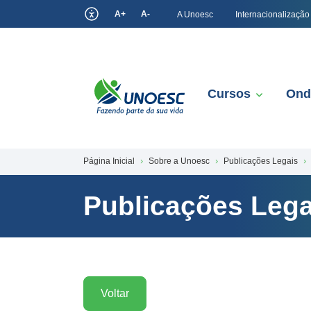
A+
A-
A Unoesc
Internacionalização
Cursos
Ond
Página Inicial
Sobre a Unoesc
Publicações Legais
Publicações Lega
Voltar