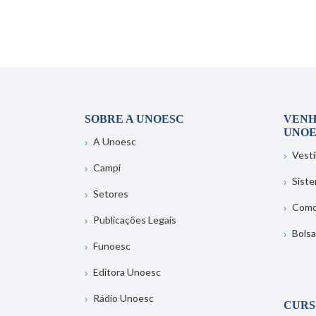
SOBRE A UNOESC
VENH
UNOE
A Unoesc
Vesti
Campi
Sist
Setores
Como
Publicações Legais
Bolsa
Funoesc
Editora Unoesc
Rádio Unoesc
CURS