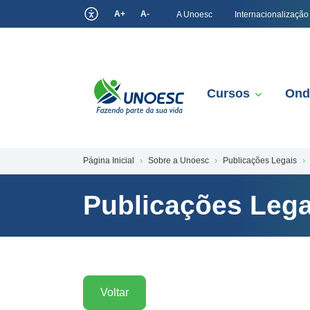
A+
A-
A Unoesc
Internacionalização
Cursos
Ond
Página Inicial
Sobre a Unoesc
Publicações Legais
Publicações Lega
Voltar