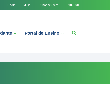
Português
Rádio
Museu
Unoesc Store
udante
Portal de Ensino