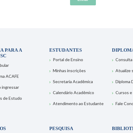
A PARA A
ESTUDANTES
DIPLOM
SC
Portal de Ensino
Consulta
bular
Minhas inscrições
Atualize
ema ACAFE
Secretaria Acadêmica
Diploma D
 ingressar
Calendário Acadêmico
Cursos e
s de Estudo
Atendimento ao Estudante
Fale Con
OS
PESQUISA
BIBLIO