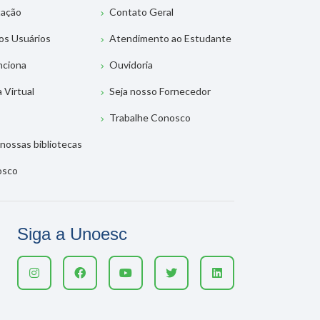
tação
Contato Geral
os Usuários
Atendimento ao Estudante
nciona
Ouvidoria
a Virtual
Seja nosso Fornecedor
Trabalhe Conosco
nossas bibliotecas
osco
Siga a Unoesc