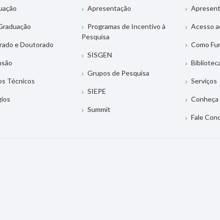
uação
Apresentação
Apresen
Graduação
Programas de Incentivo à
Acesso a
Pesquisa
rado e Doutorado
Como Fu
SISGEN
nsão
Bibliotec
Grupos de Pesquisa
os Técnicos
Serviços
SIEPE
gios
Conheça 
Summit
Fale Con