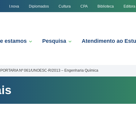
I.nova
Diplomados
Cultura
CPA
Biblioteca
Editora
e estamos
Pesquisa
Atendimento ao Est
PORTARIA Nº 061/UNOESC-R/2013 – Engenharia Química
is