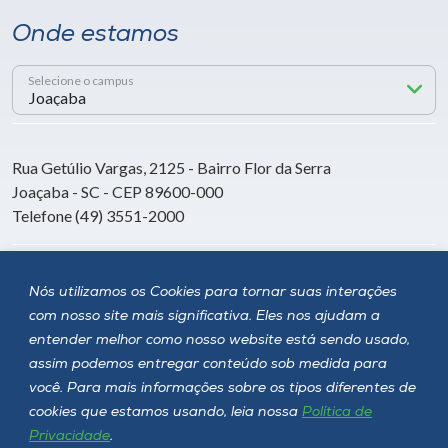
Onde estamos
Selecione o campus
Rua Getúlio Vargas, 2125 - Bairro Flor da Serra
Joaçaba - SC - CEP 89600-000
Telefone (49) 3551-2000
Siga a Unoesc
Nós utilizamos os Cookies para tornar suas interações
com nosso site mais significativa. Eles nos ajudam a
entender melhor como nosso website está sendo usado,
assim podemos entregar conteúdo sob medida para
você. Para mais informações sobre os tipos diferentes de
cookies que estamos usando, leia nossa
Política de
Privacidade
.