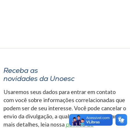
Museu
Unoesc
Store
Selecione
o idioma
Receba as
novidades da Unoesc
A+
Usaremos seus dados para entrar em contato
A-
com você sobre informações correlacionadas que
podem ser de seu interesse. Você pode cancelar o
envio da divulgação, a qualquer momento. Para
mais detalhes, leia nossa
política de