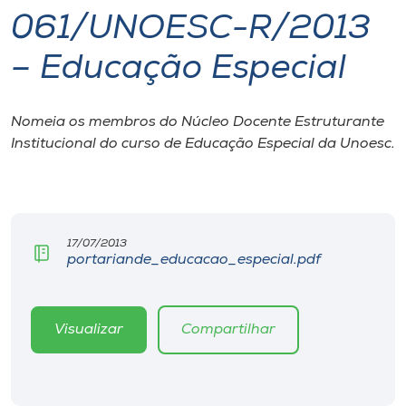
061/UNOESC-R/2013
I.nova
– Educação Especial
Diplomados
Nomeia os membros do Núcleo Docente Estruturante
Institucional do curso de Educação Especial da Unoesc.
Cultura
CPA
17/07/2013
Biblioteca
portariande_educacao_especial.pdf
Editora
Visualizar
Compartilhar
Rádio