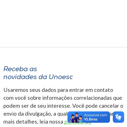
Museu
Unoesc
Store
Selecione
o idioma
Receba as
novidades da Unoesc
A+
Usaremos seus dados para entrar em contato
A-
com você sobre informações correlacionadas que
podem ser de seu interesse. Você pode cancelar o
envio da divulgação, a qualquer momento. Para
mais detalhes, leia nossa
política de