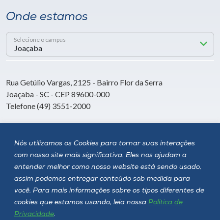
Onde estamos
Selecione o campus
Rua Getúlio Vargas, 2125 - Bairro Flor da Serra
Joaçaba - SC - CEP 89600-000
Telefone (49) 3551-2000
Siga a Unoesc
Nós utilizamos os Cookies para tornar suas interações
com nosso site mais significativa. Eles nos ajudam a
entender melhor como nosso website está sendo usado,
assim podemos entregar conteúdo sob medida para
você. Para mais informações sobre os tipos diferentes de
cookies que estamos usando, leia nossa
Política de
Privacidade
.