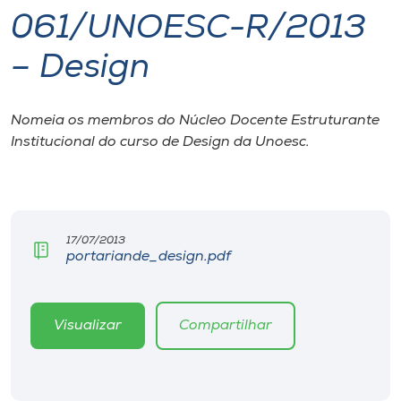
061/UNOESC-R/2013
I.nova
– Design
Diplomados
Nomeia os membros do Núcleo Docente Estruturante
Institucional do curso de Design da Unoesc.
Cultura
CPA
17/07/2013
Biblioteca
portariande_design.pdf
Editora
Visualizar
Compartilhar
Rádio