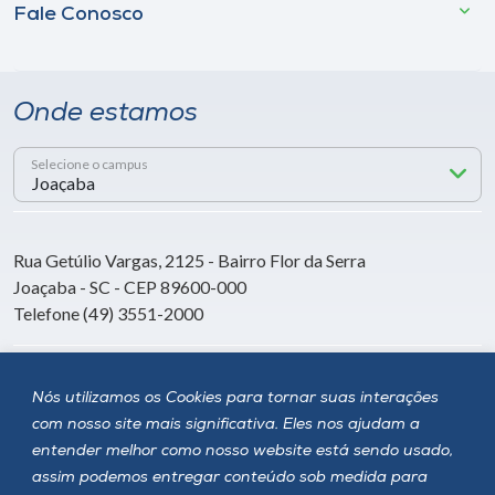
Fale Conosco
Onde estamos
Selecione o campus
Rua Getúlio Vargas, 2125 - Bairro Flor da Serra
Joaçaba - SC - CEP 89600-000
Telefone (49) 3551-2000
Siga a Unoesc
Nós utilizamos os Cookies para tornar suas interações
com nosso site mais significativa. Eles nos ajudam a
entender melhor como nosso website está sendo usado,
assim podemos entregar conteúdo sob medida para