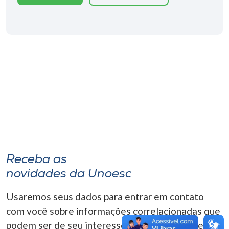
Museu
Unoesc
Store
Selecione
o idioma
A+
Receba as
A-
novidades da Unoesc
Usaremos seus dados para entrar em contato
com você sobre informações correlacionadas que
podem ser de seu interesse. Você pode cancelar o