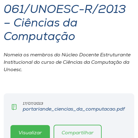
061/UNOESC-R/2013
I.nova
– Ciências da
Diplomados
Computação
Cultura
Nomeia os membros do Núcleo Docente Estruturante
Institucional do curso de Ciências da Computação da
CPA
Unoesc.
Biblioteca
Editora
17/07/2013
portariande_ciencias_da_computacao.pdf
Rádio
Visualizar
Compartilhar