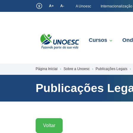
A+
A-
A Unoesc
Internacionalização
Cursos
Ond
Página Inicial
Sobre a Unoesc
Publicações Legais
Publicações Lega
Voltar