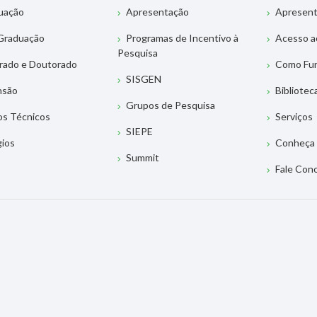
uação
Apresentação
Apresen
Graduação
Programas de Incentivo à
Acesso a
Pesquisa
rado e Doutorado
Como Fu
SISGEN
nsão
Bibliotec
Grupos de Pesquisa
os Técnicos
Serviços
SIEPE
gios
Conheça 
Summit
Fale Con