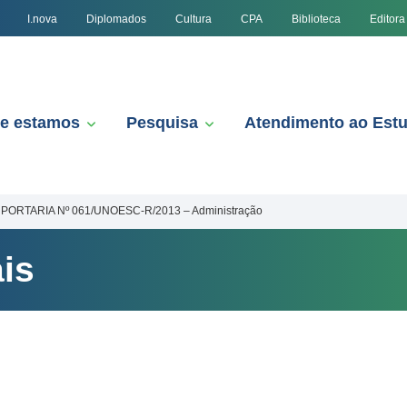
I.nova
Diplomados
Cultura
CPA
Biblioteca
Editora
e estamos
Pesquisa
Atendimento ao Est
PORTARIA Nº 061/UNOESC-R/2013 – Administração
is