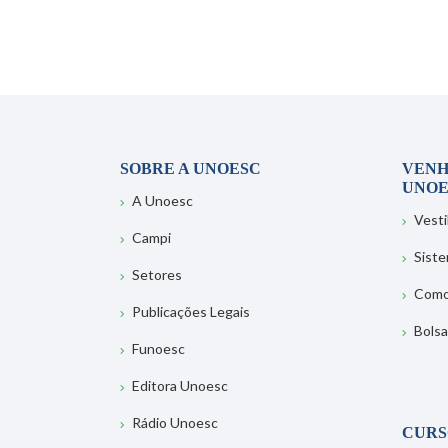
SOBRE A UNOESC
VENH
UNOE
A Unoesc
Vesti
Campi
Sist
Setores
Como
Publicações Legais
Bolsa
Funoesc
Editora Unoesc
Rádio Unoesc
CURS