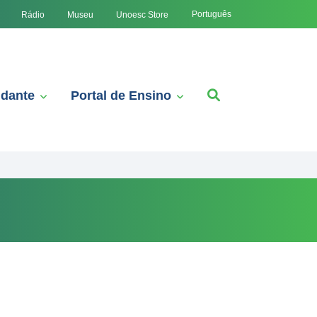
Português
Rádio
Museu
Unoesc Store
udante
Portal de Ensino