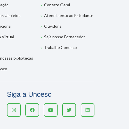
tação
Contato Geral
os Usuários
Atendimento ao Estudante
nciona
Ouvidoria
a Virtual
Seja nosso Fornecedor
Trabalhe Conosco
nossas bibliotecas
osco
Siga a Unoesc