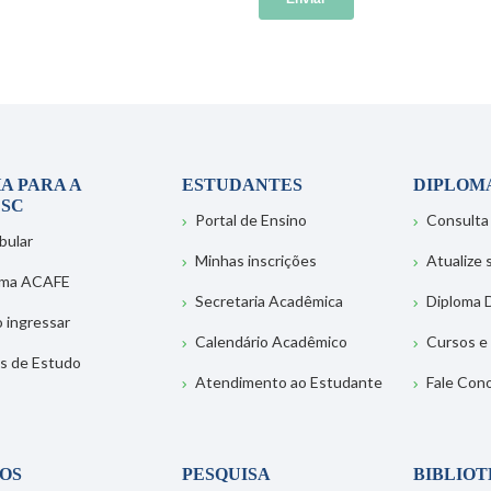
A PARA A
ESTUDANTES
DIPLOM
SC
Portal de Ensino
Consulta
bular
Minhas inscrições
Atualize
ema ACAFE
Secretaria Acadêmica
Diploma D
 ingressar
Calendário Acadêmico
Cursos e
s de Estudo
Atendimento ao Estudante
Fale Con
OS
PESQUISA
BIBLIO