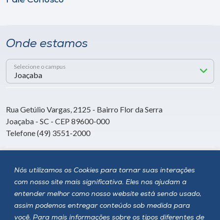
Fale Conosco
Onde estamos
Selecione o campus
Rua Getúlio Vargas, 2125 - Bairro Flor da Serra
Joaçaba - SC - CEP 89600-000
Telefone (49) 3551-2000
Siga a Unoesc
Nós utilizamos os Cookies para tornar suas interações
com nosso site mais significativa. Eles nos ajudam a
entender melhor como nosso website está sendo usado,
assim podemos entregar conteúdo sob medida para
você. Para mais informações sobre os tipos diferentes de