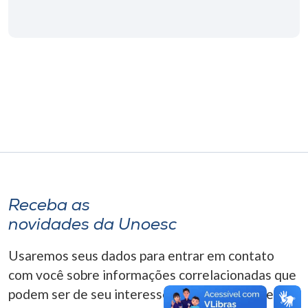
Museu
Unoesc
Store
Selecione
o idioma
A+
Receba as
A-
novidades da Unoesc
Usaremos seus dados para entrar em contato
com você sobre informações correlacionadas que
podem ser de seu interesse. Você pode cancelar o