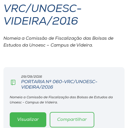
VRC/UNOESC-
I.nova
VIDEIRA/2016
Diplomados
Nomeia a Comissão de Fiscalização das Bolsas de
Estudos da Unoesc –
Campus
de Videira.
Cultura
CPA
29/09/2016
Biblioteca
PORTARIA Nº 060-VRC/UNOESC-
VIDEIRA/2016
Editora
Nomeia a Comissão de Fiscalização das Bolsas de Estudos da
Unoesc - Campus de Videira.
Rádio
Visualizar
Compartilhar